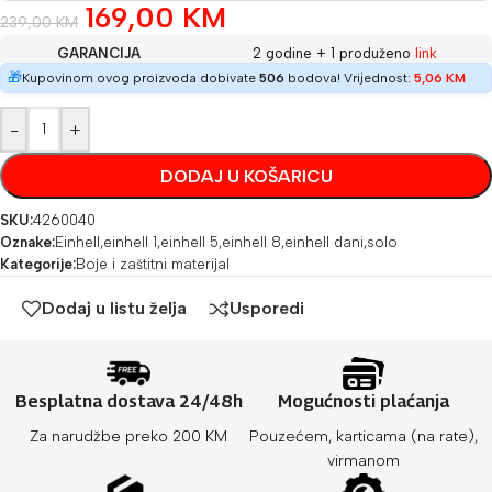
169,00
KM
239,00
KM
GARANCIJA
2 godine + 1 produženo
link
🎁
Kupovinom ovog proizvoda dobivate
506
bodova! Vrijednost:
5,06
KM
-
+
DODAJ U KOŠARICU
SKU:
4260040
Oznake:
Einhell
,
einhell 1
,
einhell 5
,
einhell 8
,
einhell dani
,
solo
Kategorije:
Boje i zaštitni materijal
Dodaj u listu želja
Usporedi
Besplatna dostava 24/48h
Mogućnosti plaćanja
Za narudžbe preko 200 KM
Pouzećem, karticama (na rate),
virmanom