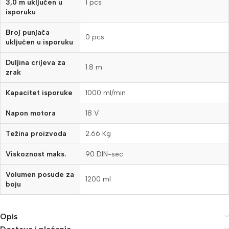
3,0 m uključen u
1 pcs
isporuku
Broj punjača
0 pcs
uključen u isporuku
Duljina crijeva za
1.8 m
zrak
Kapacitet isporuke
1000 ml/min
Napon motora
18 V
Težina proizvoda
2.66 Kg
Viskoznost maks.
90 DIN-sec
Volumen posude za
1200 ml
boju
Opis