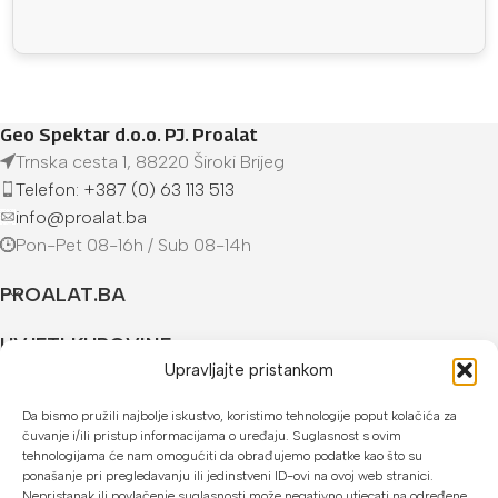
Geo Spektar d.o.o. PJ. Proalat
Trnska cesta 1, 88220 Široki Brijeg
Telefon: +387 (0) 63 113 513
info@proalat.ba
Pon-Pet 08-16h / Sub 08-14h
PROALAT.BA
UVJETI KUPOVINE
Upravljajte pristankom
NAČINI PLAĆANJA
Da bismo pružili najbolje iskustvo, koristimo tehnologije poput kolačića za
čuvanje i/ili pristup informacijama o uređaju. Suglasnost s ovim
U našoj web trgovini možete platiti:
tehnologijama će nam omogućiti da obrađujemo podatke kao što su
ponašanje pri pregledavanju ili jedinstveni ID-ovi na ovoj web stranici.
Kreditnim karticama jednokratno ili do 24 rate
Nepristanak ili povlačenje suglasnosti može negativno utjecati na određene