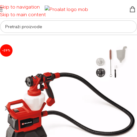
Skip to navigation
Skip to main content
ma za lakiranje
/
Auto detailing i oprema
/
Boje i zaštitni materijal
-29%