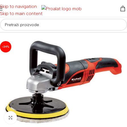
Skip to navigation
Skip to main content
Početna
/
Auto detailing i oprema
/
Polirke
-34%
Povećaj sliku