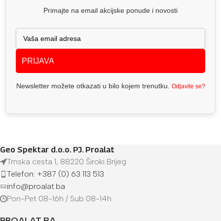
Primajte na email akcijske ponude i novosti
PRIJAVA
Newsletter možete otkazati u bilo kojem trenutku.
Odjavite se?
Geo Spektar d.o.o. PJ. Proalat
Trnska cesta 1, 88220 Široki Brijeg
Telefon: +387 (0) 63 113 513
info@proalat.ba
Pon-Pet 08-16h / Sub 08-14h
PROALAT.BA