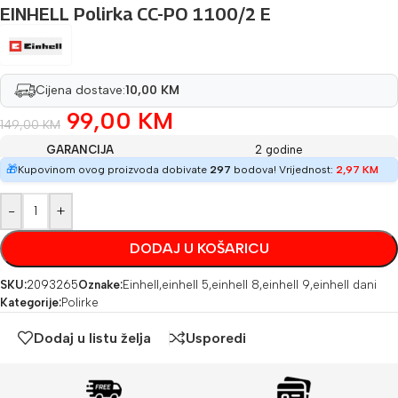
EINHELL Polirka CC-PO 1100/2 E
Cijena dostave:
10,00 KM
99,00
KM
149,00
KM
GARANCIJA
2 godine
🎁
Kupovinom ovog proizvoda dobivate
297
bodova! Vrijednost:
2,97
KM
-
+
DODAJ U KOŠARICU
SKU:
2093265
Oznake:
Einhell
,
einhell 5
,
einhell 8
,
einhell 9
,
einhell dani
Kategorije:
Polirke
Dodaj u listu želja
Usporedi