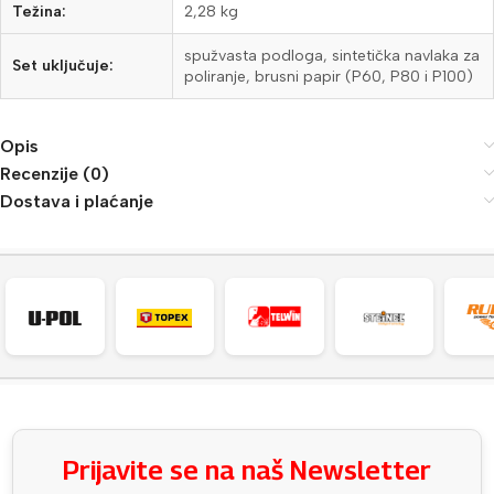
Težina:
2,28 kg
spužvasta podloga, sintetička navlaka za
Set uključuje:
poliranje, brusni papir (P60, P80 i P100)
Opis
Recenzije (0)
Dostava i plaćanje
Prijavite se na naš Newsletter