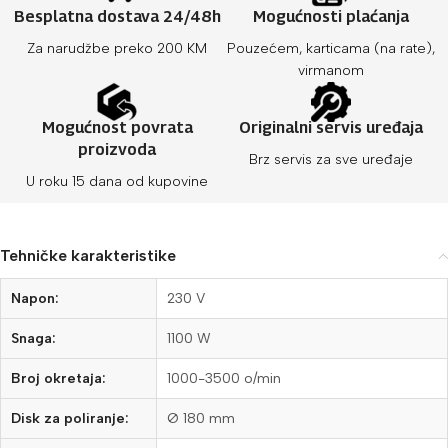
Besplatna dostava 24/48h
Mogućnosti plaćanja
Za narudžbe preko 200 KM
Pouzećem, karticama (na rate),
virmanom
Mogućnost povrata
Originalni servis uređaja
proizvoda
Brz servis za sve uređaje
U roku 15 dana od kupovine
Tehničke karakteristike
Napon:
230 V
Snaga:
1100 W
Broj okretaja:
1000-3500 o/min
Disk za poliranje:
Ø 180 mm