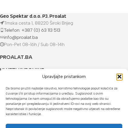
Geo Spektar d.o.o. PJ. Proalat
Trnska cesta 1, 88220 Široki Brijeg
Telefon: +387 (0) 63 113 513
info@proalat.ba
Pon-Pet 08-16h / Sub 08-14h
PROALAT.BA
UVJETI KUPOVINE
Upravljajte pristankom
NAČINI PLAĆANJA
Da bismo pružili najbolje iskustvo, koristimo tehnologije poput kolačića za
čuvanje i/ili pristup informacijama o uređaju. Suglasnost s ovim
U našoj web trgovini možete platiti:
tehnologijama će nam omogućiti da obrađujemo podatke kao što su
ponašanje pri pregledavanju ili jedinstveni ID-ovi na ovoj web stranici.
Kreditnim karticama jednokratno ili do 24 rate
Nepristanak ili povlačenje suglasnosti može negativno utjecati na određene
karakteristike i funkcije.
Općom uplatnicom, virmanom, internet bankarstvom
Gotovinom prilikom preuzimanja