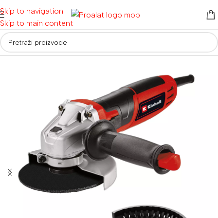
Skip to navigation
Skip to main content
Početna
/
Električni alati
/
Brusilice
/
Kutne brusilice