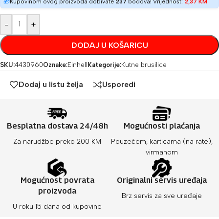
🎁
Kupovinom ovog proizvoda dobivate
237
bodova! Vrijednost:
2,37
KM
-
+
DODAJ U KOŠARICU
SKU:
4430960
Oznake:
Einhell
Kategorije:
Kutne brusilice
Dodaj u listu želja
Usporedi
Besplatna dostava 24/48h
Mogućnosti plaćanja
Za narudžbe preko 200 KM
Pouzećem, karticama (na rate),
virmanom
Mogućnost povrata
Originalni servis uređaja
proizvoda
Brz servis za sve uređaje
U roku 15 dana od kupovine