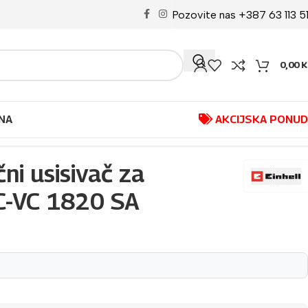
Pozovite nas +387 63 113 5
0,00
K
NA
AKCIJSKA PONU
čni usisivač za
C-VC 1820 SA