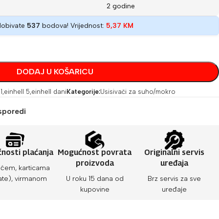
2 godine
dobivate
537
bodova! Vrijednost:
5,37
KM
DODAJ U KOŠARICU
1
,
einhell 5
,
einhell dani
Kategorije:
Usisivači za suho/mokro
sporedi
nosti plaćanja
Mogućnost povrata
Originalni servis
proizvoda
uređaja
ćem, karticama
ate), virmanom
U roku 15 dana od
Brz servis za sve
kupovine
uređaje