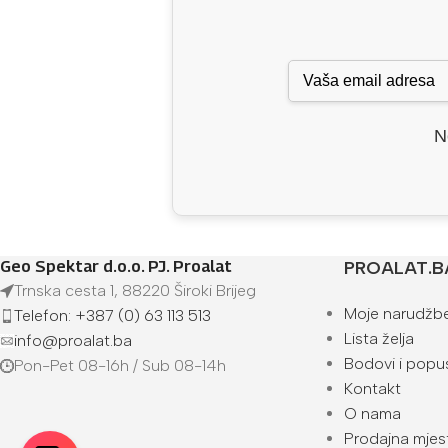
N
Geo Spektar d.o.o. PJ. Proalat
PROALAT.B
Trnska cesta 1, 88220 Široki Brijeg
Moje narudžb
Telefon: +387 (0) 63 113 513
Lista želja
info@proalat.ba
Bodovi i popus
Pon-Pet 08-16h / Sub 08-14h
Kontakt
O nama
Prodajna mjes