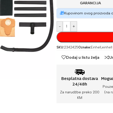
GARANCIJA
🎁
Kupovinom ovog proizvoda 
-
+
SKU:
2342425
Oznake:
Einhell
,
einhell 
Dodaj u listu želja
U
Besplatna dostava
Moguć
24/48h
Pouze
Za narudžbe preko 200
(na r
KM