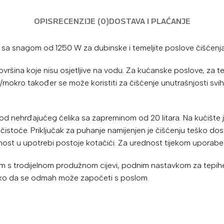
OPIS
RECENZIJE (0)
DOSTAVA I PLAĆANJE
a snagom od 1250 W za dubinske i temeljite poslove čišćenja
ina koje nisu osjetljive na vodu. Za kućanske poslove, za tepih
mokro također se može koristiti za čišćenje unutrašnjosti svih 
 nehrđajućeg čelika sa zapreminom od 20 litara. Na kućište je 
čistoće. Priključak za puhanje namijenjen je čišćenju teško do
lnost u upotrebi postoje kotačići. Za urednost tijekom uporabe 
om s trodijelnom produžnom cijevi, podnim nastavkom za tepihe
 tako da se odmah može započeti s poslom.