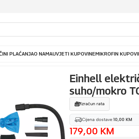
ČINI PLAĆANJA
O NAMA
UVJETI KUPOVINE
MIKROFIN KUPOVI
i usisivač za suho/mokro TC-VC 1820 SA
Einhell elektri
suho/mokro T
Izračun rata
Cijena dostave:
10,00 KM
179,00
KM