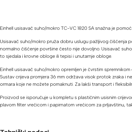
Einhell usisavač suho/mokro TC-VC 1820 SA snažna je pomoć s
Usisavač suho/mokro pruža dobru uslugu pažljivog čišćenja površ
normalno čišćenje površine često nije dovoljno. Usisavač suho/
to sjedala i krovne obloge ili tepisi i unutarnje obloge.
Einhell usisavač suho/mokro opremljen je čvrstim spremnikom od
Sustav crijeva promjera 36 mm održava visok protok zraka i ne
ormara koje ne možete pomaknuti. Za lakši transport i fleksibi
Proizvod se isporučuje u kompletu s plastičnim usisnim crijev
plavom filter vrećicom i papirnatom vrećicom za prljavštinu,