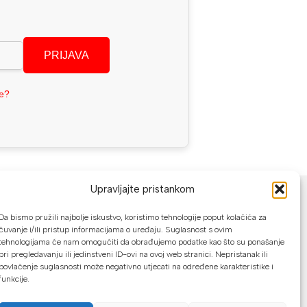
PRIJAVA
se?
NAČINI PLAĆANJA
Upravljajte pristankom
U našoj web trgovini možete platiti:
Da bismo pružili najbolje iskustvo, koristimo tehnologije poput kolačića za
čuvanje i/ili pristup informacijama o uređaju. Suglasnost s ovim
tehnologijama će nam omogućiti da obrađujemo podatke kao što su ponašanje
Kreditnim karticama jednokratno ili do
pri pregledavanju ili jedinstveni ID-ovi na ovoj web stranici. Nepristanak ili
24 rate
povlačenje suglasnosti može negativno utjecati na određene karakteristike i
funkcije.
Općom uplatnicom, virmanom, internet
bankarstvom