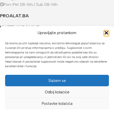
Pon-Pet 08-16h / Sub 08-14h
PROALAT.BA
UVJETI KUPOVINE
Upravljajte pristankom
NAČINI PLAĆANJA
Da bismo pružili najbolje iskustvo, koristimo tehnologije poput kolačića za
čuvanje i/ili pristup informacijama o uređaju. Suglasnost s ovim
U našoj web trgovini možete platiti:
tehnologijama će nam omogućiti da obrađujemo podatke kao što su
ponašanje pri pregledavanju ili jedinstveni ID-ovi na ovoj web stranici.
Kreditnim karticama jednokratno ili do 24 rate
Nepristanak ili povlačenje suglasnosti može negativno utjecati na određene
karakteristike i funkcije.
Općom uplatnicom, virmanom, internet bankarstvom
Gotovinom prilikom preuzimanja
Slažem se
Mikrofin do 18 rata
Odbij kolaćiće
Copyright © 2026 Proalat.ba
Postavke kolačića