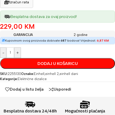
Izračun rata
Besplatna dostava za ovaj proizvod!
229,00
KM
GARANCIJA
2 godine
🎁
Kupovinom ovog proizvoda dobivate
687
bodova! Vrijednost:
6,87
KM
-
+
DODAJ U KOŠARICU
SKU:
2255130
Oznake:
Einhell
,
einhell 2
,
einhell dani
Kategorije:
Električne dizalice
Dodaj u listu želja
Usporedi
Besplatna dostava 24/48h
Mogućnosti plaćanja