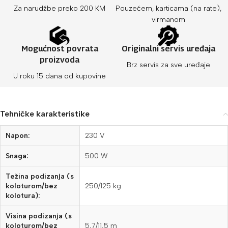
Za narudžbe preko 200 KM
Pouzećem, karticama (na rate),
virmanom
Mogućnost povrata
Originalni servis uređaja
proizvoda
Brz servis za sve uređaje
U roku 15 dana od kupovine
Tehničke karakteristike
Napon:
230 V
Snaga:
500 W
Težina podizanja (s
koloturom/bez
250/125 kg
kolotura):
Visina podizanja (s
koloturom/bez
5,7/11,5 m