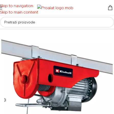
Skip to navigation
Skip to main content
Početna
/
Ostalo
/
Električne dizalice