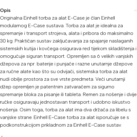
Opis
Originalna Einhell torba za alat E-Case je član Einhell
modularnog E-Case sustava. Torba za alat je idealna za
spremanje i transport strojeva, alata i pribora do maksimalno
30 kg. Praktičan sustav zaključavanja za spajanje naslaganih
sistemskih kutija i kovčega osigurava red tijekom skladištenja i
omogućuje siguran transport. Opremljen sa 6 velikih vanjskih
džepova za npr. baterije i punjače i razne unutarnje džepove
za ručne alate kao što su odvijači, sistemska torba za alat
nudi obilje prostora za sve vrste predmeta. Veći unutarnji
džep opremljen je patentnim zatvaračem za sigurno
spremanje bloka za pisanje ili tableta. Remen za nošenje i dvije
ručke osiguravaju jednostavan transport i udobno iskustvo
nošenja. Osim toga, torba za alat ima dva držača za libelu s
vanjske strane. Einhell E-Case torba za alat isporučuje se s
podkonstrukcijom prikladnom za Einhell E-Case sustav.