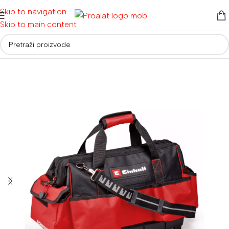
Skip to navigation
Skip to main content
Početna
/
Ručni alati i oprema
/
Torbe, kutije i kolica za alat