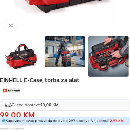
Povećaj sliku
EINHELL E-Case, torba za alat
Cijena dostave:
10,00 KM
99,00
KM
🎁
Kupovinom ovog proizvoda dobivate
297
bodova! Vrijednost:
2,97
KM