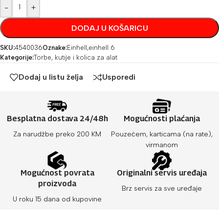
-
+
DODAJ U KOŠARICU
SKU:
4540036
Oznake:
Einhell
,
einhell 6
Kategorije:
Torbe, kutije i kolica za alat
Dodaj u listu želja
Usporedi
Besplatna dostava 24/48h
Mogućnosti plaćanja
Za narudžbe preko 200 KM
Pouzećem, karticama (na rate),
virmanom
Mogućnost povrata
Originalni servis uređaja
proizvoda
Brz servis za sve uređaje
U roku 15 dana od kupovine