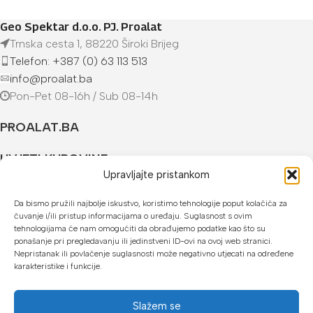
Geo Spektar d.o.o. PJ. Proalat
Trnska cesta 1, 88220 Široki Brijeg
Telefon: +387 (0) 63 113 513
info@proalat.ba
Pon-Pet 08-16h / Sub 08-14h
PROALAT.BA
UVJETI KUPOVINE
Upravljajte pristankom
NAČINI PLAĆANJA
Da bismo pružili najbolje iskustvo, koristimo tehnologije poput kolačića za
čuvanje i/ili pristup informacijama o uređaju. Suglasnost s ovim
U našoj web trgovini možete platiti:
tehnologijama će nam omogućiti da obrađujemo podatke kao što su
ponašanje pri pregledavanju ili jedinstveni ID-ovi na ovoj web stranici.
Kreditnim karticama jednokratno ili do 24 rate
Nepristanak ili povlačenje suglasnosti može negativno utjecati na određene
karakteristike i funkcije.
Općom uplatnicom, virmanom, internet bankarstvom
Gotovinom prilikom preuzimanja
Slažem se