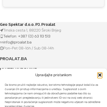
Geo Spektar d.o.o. PJ. Proalat
Trnska cesta 1, 88220 Široki Brijeg
Telefon: +387 (0) 63 113 513
info@proalat.ba
Pon-Pet 08-16h / Sub 08-14h
PROALAT.BA
UVJETI KUPOVINE
Upravljajte pristankom
NAČINI PLAĆANJA
Da bismo pružili najbolje iskustvo, koristimo tehnologije poput kolačića za
čuvanje i/ili pristup informacijama o uređaju. Suglasnost s ovim
U našoj web trgovini možete platiti:
tehnologijama će nam omogućiti da obrađujemo podatke kao što su
ponašanje pri pregledavanju ili jedinstveni ID-ovi na ovoj web stranici.
Kreditnim karticama jednokratno ili do 24 rate
Nepristanak ili povlačenje suglasnosti može negativno utjecati na određene
karakteristike i funkcije.