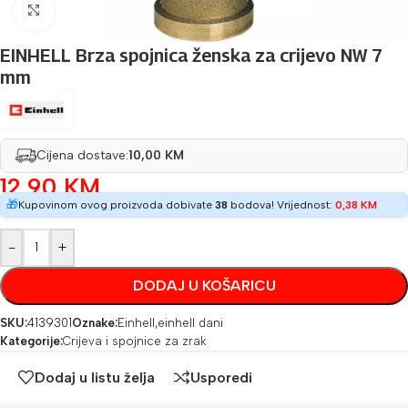
Povećaj sliku
EINHELL Brza spojnica ženska za crijevo NW 7
mm
Cijena dostave:
10,00 KM
12,90
KM
🎁
Kupovinom ovog proizvoda dobivate
38
bodova! Vrijednost:
0,38
KM
-
+
DODAJ U KOŠARICU
SKU:
4139301
Oznake:
Einhell
,
einhell dani
Kategorije:
Crijeva i spojnice za zrak
Dodaj u listu želja
Usporedi