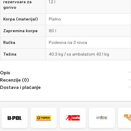
rezervoara za
1.2 l
gorivo
Korpa (materijal)
Platno
Zapremina korpe
80 l
Ručka
Podesiva na 3 nivoa
Težina
40.3 kg / sa ambalažom 43.1 kg
Opis
Recenzije (0)
Dostava i plaćanje