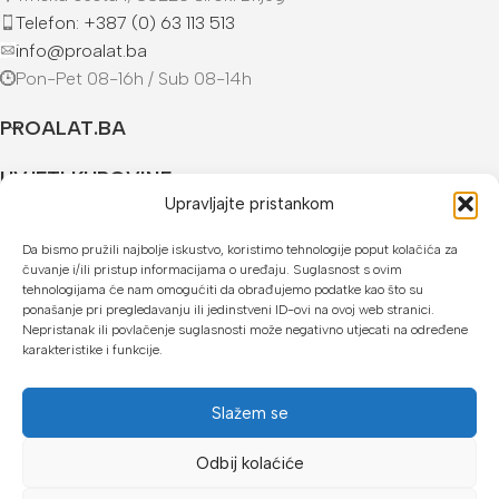
Telefon: +387 (0) 63 113 513
info@proalat.ba
Pon-Pet 08-16h / Sub 08-14h
PROALAT.BA
UVJETI KUPOVINE
Upravljajte pristankom
NAČINI PLAĆANJA
Da bismo pružili najbolje iskustvo, koristimo tehnologije poput kolačića za
čuvanje i/ili pristup informacijama o uređaju. Suglasnost s ovim
U našoj web trgovini možete platiti:
tehnologijama će nam omogućiti da obrađujemo podatke kao što su
ponašanje pri pregledavanju ili jedinstveni ID-ovi na ovoj web stranici.
Kreditnim karticama jednokratno ili do 24 rate
Nepristanak ili povlačenje suglasnosti može negativno utjecati na određene
karakteristike i funkcije.
Općom uplatnicom, virmanom, internet bankarstvom
Gotovinom prilikom preuzimanja
Slažem se
Mikrofin do 18 rata
Odbij kolaćiće
Copyright © 2026 Proalat.ba