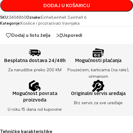
DODAJ U KOŠARICU
SKU:
3404860
Oznake:
Einhell
,
einhell 3
,
einhell 6
Kategorije:
Kosilice i prozračivači travnjaka
Dodaj u listu želja
Usporedi
Besplatna dostava 24/48h
Mogućnosti plaćanja
Za narudžbe preko 200 KM
Pouzećem, karticama (na rate),
virmanom
Mogućnost povrata
Originalni servis uređaja
proizvoda
Brz servis za sve uređaje
U roku 15 dana od kupovine
Tehničke karakteristike