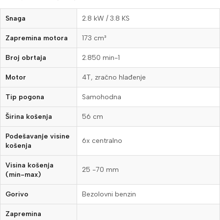
Snaga
2.8 kW / 3.8 KS
Zapremina motora
173 cm³
Broj obrtaja
2.850 min-1
Motor
4T, zračno hlađenje
Tip pogona
Samohodna
Širina košenja
56 cm
Podešavanje visine
6x centralno
košenja
Visina košenja
25 -70 mm
(min-max)
Gorivo
Bezolovni benzin
Zapremina