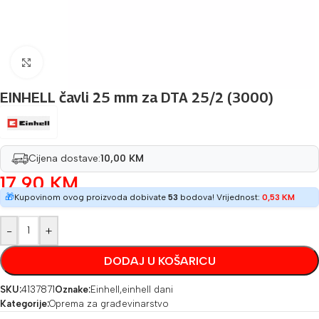
Povećaj sliku
EINHELL čavli 25 mm za DTA 25/2 (3000)
Cijena dostave:
10,00 KM
17,90
KM
🎁
Kupovinom ovog proizvoda dobivate
53
bodova! Vrijednost:
0,53
KM
-
+
DODAJ U KOŠARICU
SKU:
4137871
Oznake:
Einhell
,
einhell dani
Kategorije:
Oprema za građevinarstvo