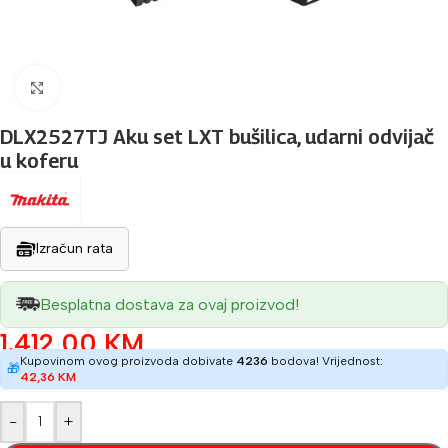
Povećaj sliku
DLX2527TJ Aku set LXT bušilica, udarni odvijač
u koferu
Izračun rata
Besplatna dostava za ovaj proizvod!
1.412,00
KM
Kupovinom ovog proizvoda dobivate
4236
bodova! Vrijednost:
🎁
42,36
KM
-
+