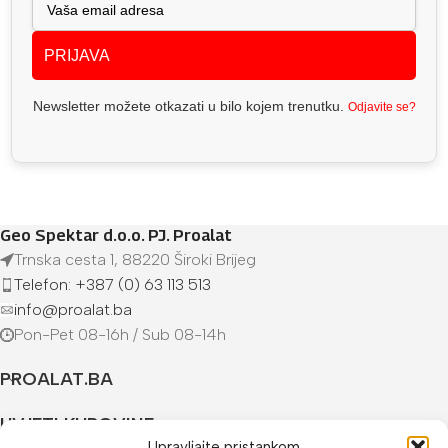
PRIJAVA
Newsletter možete otkazati u bilo kojem trenutku.
Odjavite se?
Geo Spektar d.o.o. PJ. Proalat
Trnska cesta 1, 88220 Široki Brijeg
Telefon: +387 (0) 63 113 513
info@proalat.ba
Pon-Pet 08-16h / Sub 08-14h
PROALAT.BA
UVJETI KUPOVINE
Upravljajte pristankom