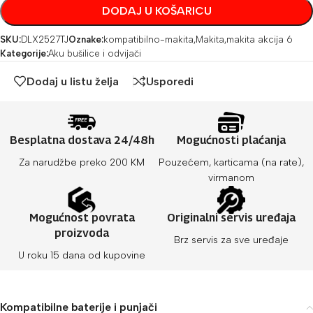
DODAJ U KOŠARICU
SKU:
DLX2527TJ
Oznake:
kompatibilno-makita
,
Makita
,
makita akcija 6
Kategorije:
Aku bušilice i odvijači
Dodaj u listu želja
Usporedi
Besplatna dostava 24/48h
Mogućnosti plaćanja
Za narudžbe preko 200 KM
Pouzećem, karticama (na rate),
virmanom
Mogućnost povrata
Originalni servis uređaja
proizvoda
Brz servis za sve uređaje
U roku 15 dana od kupovine
Kompatibilne baterije i punjači