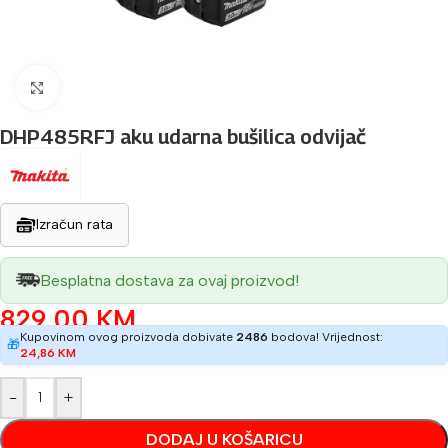
Povećaj sliku
DHP485RFJ aku udarna bušilica odvijač
Izračun rata
Besplatna dostava za ovaj proizvod!
829,00
KM
Kupovinom ovog proizvoda dobivate
2486
bodova! Vrijednost:
🎁
24,86
KM
-
+
DODAJ U KOŠARICU