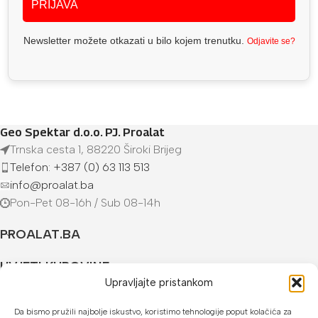
PRIJAVA
Newsletter možete otkazati u bilo kojem trenutku.
Odjavite se?
Geo Spektar d.o.o. PJ. Proalat
Trnska cesta 1, 88220 Široki Brijeg
Telefon: +387 (0) 63 113 513
info@proalat.ba
Pon-Pet 08-16h / Sub 08-14h
PROALAT.BA
UVJETI KUPOVINE
Upravljajte pristankom
NAČINI PLAĆANJA
Da bismo pružili najbolje iskustvo, koristimo tehnologije poput kolačića za