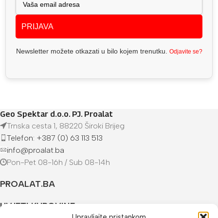
PRIJAVA
Newsletter možete otkazati u bilo kojem trenutku.
Odjavite se?
Geo Spektar d.o.o. PJ. Proalat
Trnska cesta 1, 88220 Široki Brijeg
Telefon: +387 (0) 63 113 513
info@proalat.ba
Pon-Pet 08-16h / Sub 08-14h
PROALAT.BA
UVJETI KUPOVINE
Upravljajte pristankom