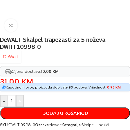
Povećaj sliku
DeWALT Skalpel trapezasti za 5 noževa
DWHT10998-0
DeWalt
Cijena dostave:
10,00 KM
31,00
KM
🎁
Kupovinom ovog proizvoda dobivate
93
bodova! Vrijednost:
0,93
KM
-
+
DODAJ U KOŠARICU
SKU:
DWHT10998-0
Oznake:
dewalt
Kategorije:
Skalpeli i nožići