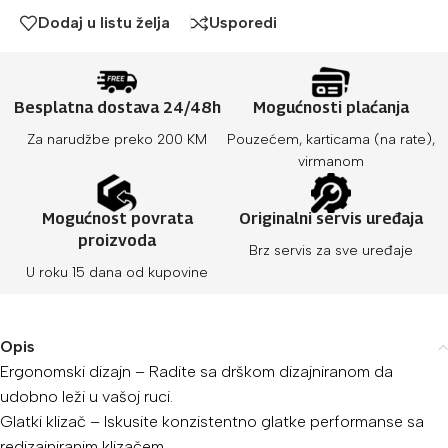
Dodaj u listu želja
Usporedi
Besplatna dostava 24/48h
Mogućnosti plaćanja
Za narudžbe preko 200 KM
Pouzećem, karticama (na rate),
virmanom
Mogućnost povrata
Originalni servis uređaja
proizvoda
Brz servis za sve uređaje
U roku 15 dana od kupovine
Opis
Ergonomski dizajn – Radite sa drškom dizajniranom da
udobno leži u vašoj ruci.
Glatki klizač – Iskusite konzistentno glatke performanse sa
redizajniranim klizačem.