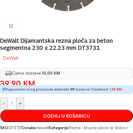
Povećaj sliku
DeWalt Dijamantska rezna ploča za beton
segmentna 230 x 22.23 mm DT3731
DeWalt
Cijena dostave:
10,00 KM
39,90
KM
🎁
Kupovinom ovog proizvoda dobivate
119
bodova! Vrijednost:
1,19
KM
-
+
DODAJ U KOŠARICU
SKU:
DT3731
Oznake:
dewalt
Kategorije:
Rezne i brusne ploče te diskovi