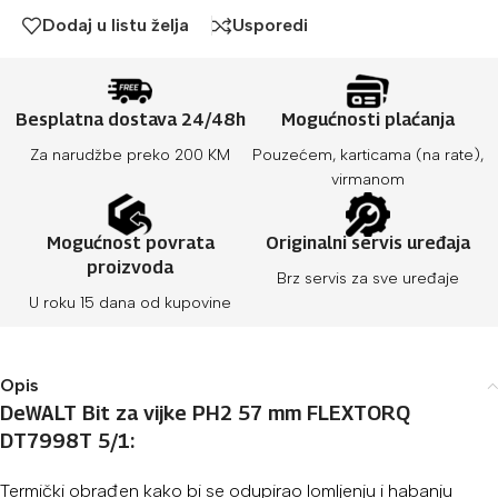
Dodaj u listu želja
Usporedi
Besplatna dostava 24/48h
Mogućnosti plaćanja
Za narudžbe preko 200 KM
Pouzećem, karticama (na rate),
virmanom
Mogućnost povrata
Originalni servis uređaja
proizvoda
Brz servis za sve uređaje
U roku 15 dana od kupovine
Opis
DeWALT Bit za vijke PH2 57 mm FLEXTORQ
DT7998T 5/1:
Termički obrađen kako bi se odupirao lomljenju i habanju