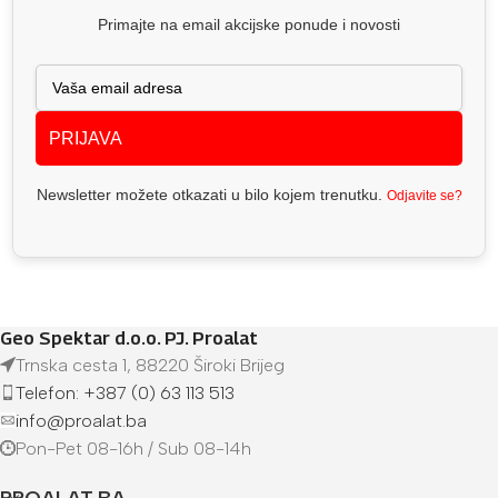
Primajte na email akcijske ponude i novosti
PRIJAVA
Newsletter možete otkazati u bilo kojem trenutku.
Odjavite se?
Geo Spektar d.o.o. PJ. Proalat
Trnska cesta 1, 88220 Široki Brijeg
Telefon: +387 (0) 63 113 513
info@proalat.ba
Pon-Pet 08-16h / Sub 08-14h
PROALAT.BA