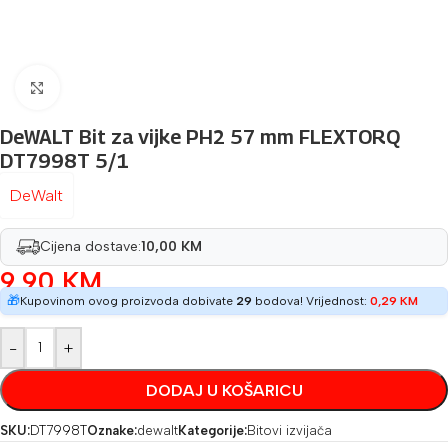
Povećaj sliku
DeWALT Bit za vijke PH2 57 mm FLEXTORQ
DT7998T 5/1
DeWalt
Cijena dostave:
10,00 KM
9,90
KM
🎁
Kupovinom ovog proizvoda dobivate
29
bodova! Vrijednost:
0,29
KM
-
+
DODAJ U KOŠARICU
SKU:
DT7998T
Oznake:
dewalt
Kategorije:
Bitovi izvijača