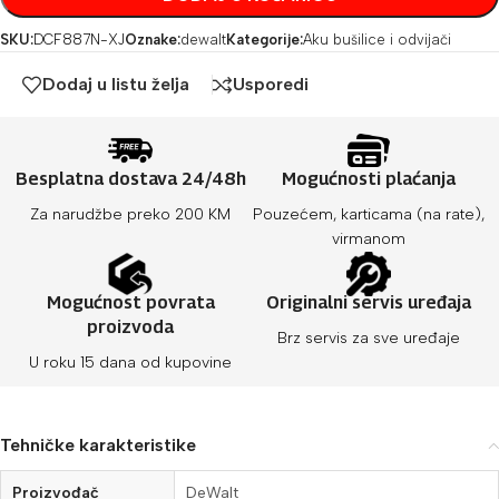
SKU:
DCF887N-XJ
Oznake:
dewalt
Kategorije:
Aku bušilice i odvijači
Dodaj u listu želja
Usporedi
Besplatna dostava 24/48h
Mogućnosti plaćanja
Za narudžbe preko 200 KM
Pouzećem, karticama (na rate),
virmanom
Mogućnost povrata
Originalni servis uređaja
proizvoda
Brz servis za sve uređaje
U roku 15 dana od kupovine
Tehničke karakteristike
Proizvođač
DeWalt