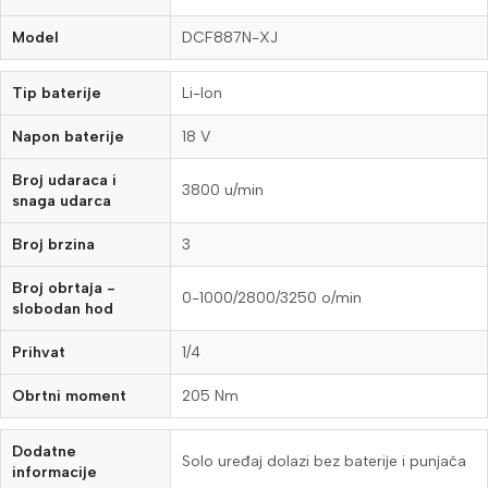
Model
DCF887N-XJ
Tip baterije
Li-Ion
Napon baterije
18 V
Broj udaraca i
3800 u/min
snaga udarca
Broj brzina
3
Broj obrtaja -
0-1000/2800/3250 o/min
slobodan hod
Prihvat
1/4
Obrtni moment
205 Nm
Dodatne
Solo uređaj dolazi bez baterije i punjača
informacije