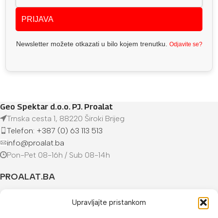
PRIJAVA
Newsletter možete otkazati u bilo kojem trenutku.
Odjavite se?
Geo Spektar d.o.o. PJ. Proalat
Trnska cesta 1, 88220 Široki Brijeg
Telefon: +387 (0) 63 113 513
info@proalat.ba
Pon-Pet 08-16h / Sub 08-14h
PROALAT.BA
UVJETI KUPOVINE
Upravljajte pristankom