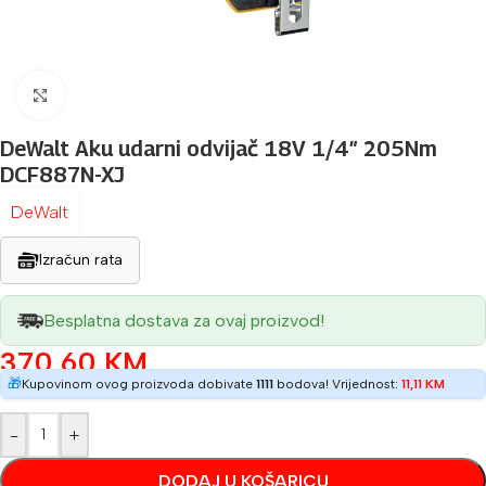
Povećaj sliku
DeWalt Aku udarni odvijač 18V 1/4″ 205Nm
DCF887N-XJ
DeWalt
Izračun rata
Besplatna dostava za ovaj proizvod!
370,60
KM
🎁
Kupovinom ovog proizvoda dobivate
1111
bodova! Vrijednost:
11,11
KM
-
+
DODAJ U KOŠARICU