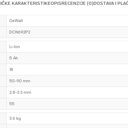
IČKE KARAKTERISTIKE
OPIS
RECENZIJE (0)
DOSTAVA I PLA
DeWalt
DCN692P2
Li-Ion
5 Ah
18
50-90 mm
2.8-3.3 mm
55
3.6 kg