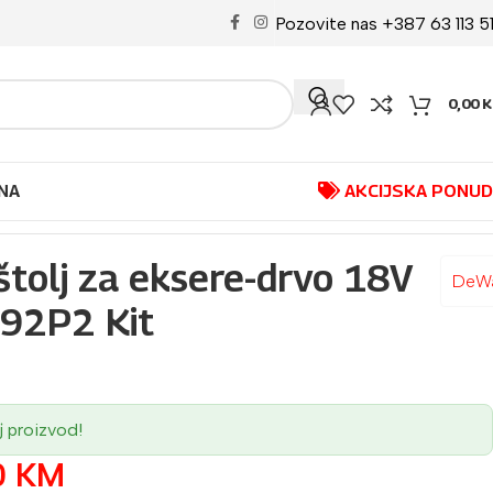
Pozovite nas +387 63 113 5
0,00
K
NA
AKCIJSKA PONU
štolj za eksere-drvo 18V
DeWa
92P2 Kit
j proizvod!
0
KM