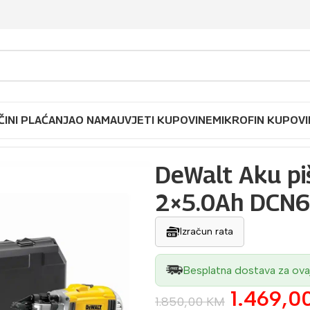
ČINI PLAĆANJA
O NAMA
UVJETI KUPOVINE
MIKROFIN KUPOVI
lj za eksere-drvo 18V 2×5.0Ah DCN692P2 Kit
DeWalt Aku pi
2×5.0Ah DCN6
Izračun rata
Besplatna dostava za ova
1.469,0
1.850,00
KM