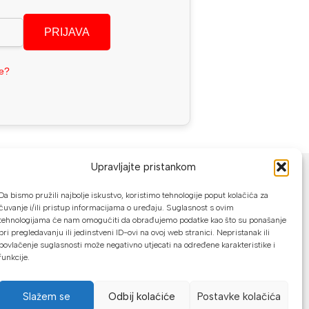
PRIJAVA
se?
NAČINI PLAĆANJA
Upravljajte pristankom
U našoj web trgovini možete platiti:
Da bismo pružili najbolje iskustvo, koristimo tehnologije poput kolačića za
čuvanje i/ili pristup informacijama o uređaju. Suglasnost s ovim
tehnologijama će nam omogućiti da obrađujemo podatke kao što su ponašanje
Kreditnim karticama jednokratno ili do
pri pregledavanju ili jedinstveni ID-ovi na ovoj web stranici. Nepristanak ili
24 rate
povlačenje suglasnosti može negativno utjecati na određene karakteristike i
funkcije.
Općom uplatnicom, virmanom, internet
bankarstvom
Slažem se
Odbij kolaćiće
Postavke kolačića
Gotovinom prilikom preuzimanja