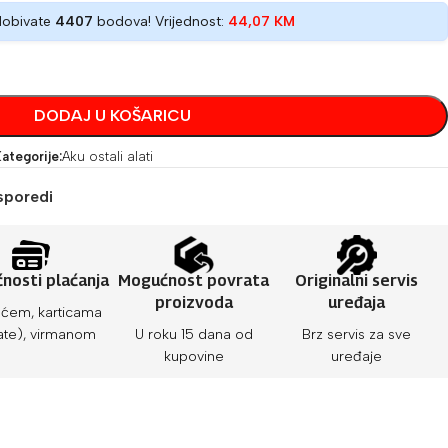
dobivate
4407
bodova! Vrijednost:
44,07
KM
DODAJ U KOŠARICU
ategorije:
Aku ostali alati
sporedi
nosti plaćanja
Mogućnost povrata
Originalni servis
proizvoda
uređaja
ćem, karticama
ate), virmanom
U roku 15 dana od
Brz servis za sve
kupovine
uređaje