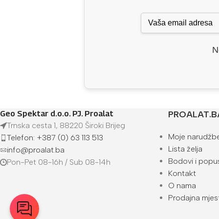
N
Geo Spektar d.o.o. PJ. Proalat
PROALAT.B
Trnska cesta 1, 88220 Široki Brijeg
Moje narudžb
Telefon: +387 (0) 63 113 513
Lista želja
info@proalat.ba
Bodovi i popus
Pon-Pet 08-16h / Sub 08-14h
Kontakt
O nama
Prodajna mjes