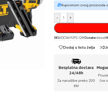
🎁
Kupovinom ovog proizvoda 
-
+
SKU:
DCN692P2-QW
Oznake:
dewalt
K
Dodaj u listu želja
U
Besplatna dostava
Moguć
24/48h
Pouze
Za narudžbe preko 200
(na r
KM