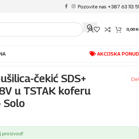
Pozovite nas +387 63 113 5
0,00
K
NA
AKCIJSKA PONU
73N-XJ – Solo
šilica-čekić SDS+
De
V u TSTAK koferu
 Solo
j proizvod!