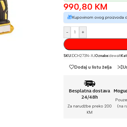
990,80
KM
🎁
Kupovinom ovog proizvoda 
-
+
SKU:
DCH273N-XJ
Oznake:
dewalt
Kat
Dodaj u listu želja
U
Besplatna dostava
Moguć
24/48h
Pouze
Za narudžbe preko 200
(na r
KM