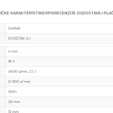
IČKE KARAKTERISTIKE
OPIS
RECENZIJE (0)
DOSTAVA I PLA
DeWalt
DCH273N-XJ
Li-Ion
18 V
4600 u/min, 2.1 J
0-1100 o/ min
SDS+
26 mm
13 mm