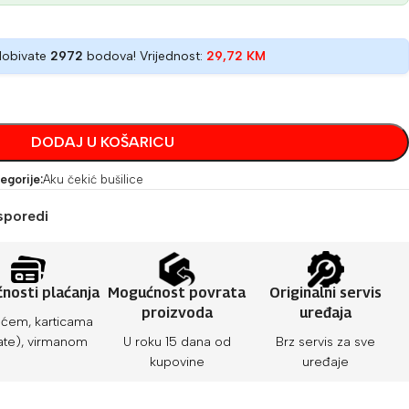
dobivate
2972
bodova! Vrijednost:
29,72
KM
DODAJ U KOŠARICU
egorije:
Aku čekić bušilice
sporedi
nosti plaćanja
Mogućnost povrata
Originalni servis
proizvoda
uređaja
ćem, karticama
ate), virmanom
U roku 15 dana od
Brz servis za sve
kupovine
uređaje