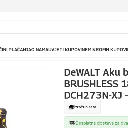
ČINI PLAĆANJA
O NAMA
UVJETI KUPOVINE
MIKROFIN KUPOVI
ušilica-čekić SDS+ BRUSHLESS 18V u TSTAK koferu DCH2
DeWALT Aku bu
BRUSHLESS 18
DCH273N-XJ –
Izračun rata
Besplatna dostava za ova