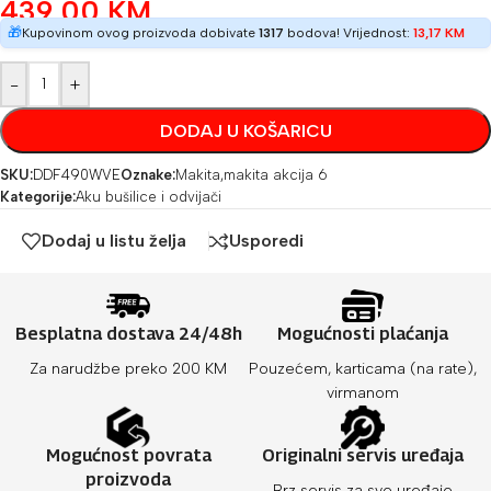
439,00
KM
🎁
Kupovinom ovog proizvoda dobivate
1317
bodova! Vrijednost:
13,17
KM
-
+
DODAJ U KOŠARICU
SKU:
DDF490WVE
Oznake:
Makita
,
makita akcija 6
Kategorije:
Aku bušilice i odvijači
Dodaj u listu želja
Usporedi
Besplatna dostava 24/48h
Mogućnosti plaćanja
Za narudžbe preko 200 KM
Pouzećem, karticama (na rate),
virmanom
Mogućnost povrata
Originalni servis uređaja
proizvoda
Brz servis za sve uređaje