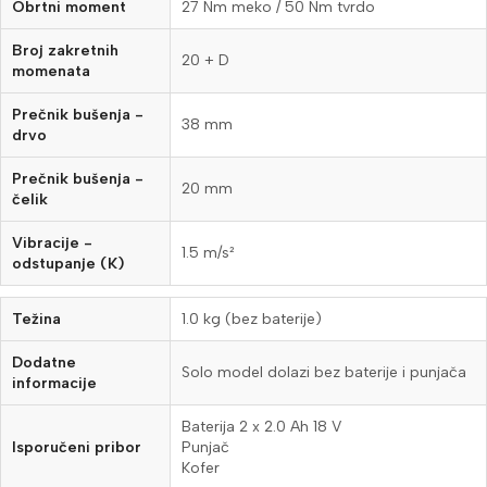
Obrtni moment
27 Nm meko / 50 Nm tvrdo
Broj zakretnih
20 + D
momenata
Prečnik bušenja -
38 mm
drvo
Prečnik bušenja -
20 mm
čelik
Vibracije -
1.5 m/s²
odstupanje (K)
Težina
1.0 kg (bez baterije)
Dodatne
Solo model dolazi bez baterije i punjača
informacije
Baterija 2 x 2.0 Ah 18 V
Isporučeni pribor
Punjač
Kofer