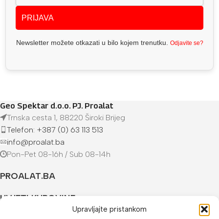
PRIJAVA
Newsletter možete otkazati u bilo kojem trenutku.
Odjavite se?
Geo Spektar d.o.o. PJ. Proalat
Trnska cesta 1, 88220 Široki Brijeg
Telefon: +387 (0) 63 113 513
info@proalat.ba
Pon-Pet 08-16h / Sub 08-14h
PROALAT.BA
UVJETI KUPOVINE
Upravljajte pristankom