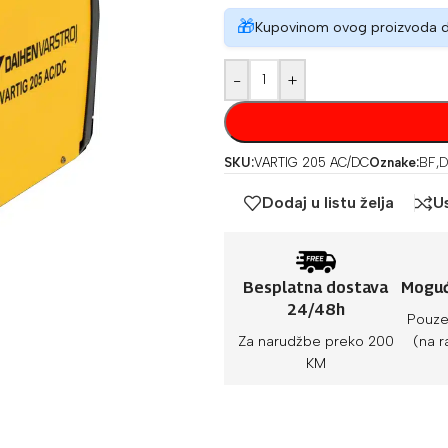
🎁
Kupovinom ovog proizvoda 
-
+
SKU:
VARTIG 205 AC/DC
Oznake:
BF
,
D
Dodaj u listu želja
U
Besplatna dostava
Moguć
24/48h
Pouze
Za narudžbe preko 200
(na r
KM