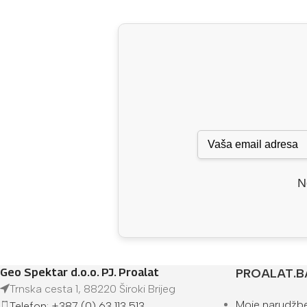
N
Geo Spektar d.o.o. PJ. Proalat
PROALAT.B
Trnska cesta 1, 88220 Široki Brijeg
Moje narudžb
Telefon: +387 (0) 63 113 513