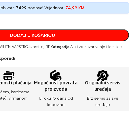
dobivate
7499
bodova! Vrijednost:
74,99
KM
DODAJ U KOŠARICU
AIHEN VARSTROJ
,
varstroj BF
Kategorije:
Alati za zavarivanje i lemilice
sporedi
nosti plaćanja
Mogućnost povrata
Originalni servis
proizvoda
uređaja
ćem, karticama
ate), virmanom
U roku 15 dana od
Brz servis za sve
kupovine
uređaje