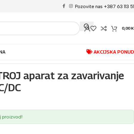
Pozovite nas +387 63 113 5
0,00
K
NA
AKCIJSKA PONU
ROJ aparat za zavarivanje
C/DC
j proizvod!