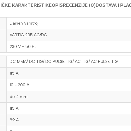
IČKE KARAKTERISTIKE
OPIS
RECENZIJE (0)
DOSTAVA I PLA
Daihen Varstroj
VARTIG 205 AC/DC
230 V ~ 50 Hz
DC MMA/ DC TIG/ DC PULSE TIG/ AC TIG/ AC PULSE TIG
115 A
10 - 200 A
do 4 mm
115 A
89 A