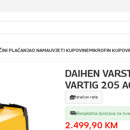
ČINI PLAĆANJA
O NAMA
UVJETI KUPOVINE
MIKROFIN KUPOVI
ARSTROJ aparat za zavarivanje VARTIG 205 AC/DC
DAIHEN VARST
VARTIG 205 A
Izračun rata
Besplatna dostava za ova
2.499,90
KM