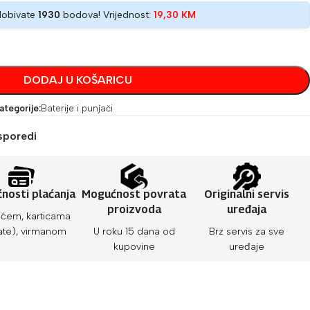
dobivate
1930
bodova! Vrijednost:
19,30
KM
DODAJ U KOŠARICU
ategorije:
Baterije i punjači
sporedi
nosti plaćanja
Mogućnost povrata
Originalni servis
proizvoda
uređaja
ćem, karticama
ate), virmanom
U roku 15 dana od
Brz servis za sve
kupovine
uređaje