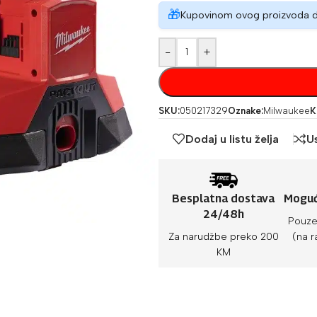
🎁
Kupovinom ovog proizvoda 
-
+
SKU:
050217329
Oznake:
Milwaukee
K
Dodaj u listu želja
U
Besplatna dostava
Moguć
24/48h
Pouze
Za narudžbe preko 200
(na r
KM