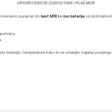
OPIS
RECENZIJE (0)
DOSTAVA I PLAĆANJE
ovremeno punjenje do
šest M18 Li-Ion baterija
sa optimalnom 
 pohranu
a
e baterije i temperature kako bi se smanjilo trajanje punjenja i 