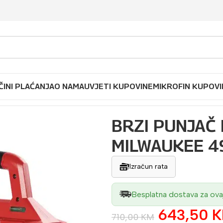
ČINI PLAĆANJA
O NAMA
UVJETI KUPOVINE
MIKROFIN KUPOVI
18 PC6 6 MJESTA MILWAUKEE 4932480162
BRZI PUNJAČ 
MILWAUKEE 
Izračun rata
Besplatna dostava za ova
643,50
710,00
KM