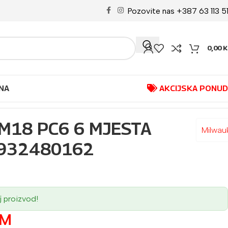
Pozovite nas +387 63 113 5
0,00
K
NA
AKCIJSKA PONU
M18 PC6 6 MJESTA
Milwau
4932480162
j proizvod!
KM