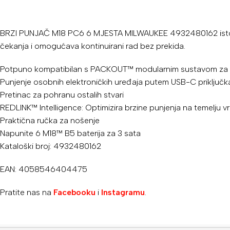
BRZI PUNJAČ M18 PC6 6 MJESTA MILWAUKEE 4932480162 ist
čekanja i omogućava kontinuirani rad bez prekida.
Potpuno kompatibilan s PACKOUT™ modularnim sustavom za
Punjenje osobnih elektroničkih uređaja putem USB-C priključk
Pretinac za pohranu ostalih stvari
REDLINK™ Intelligence: Optimizira brzine punjenja na temelju vrst
Praktična ručka za nošenje
Napunite 6
M18™
B5 baterija za 3 sata
Kataloški broj: 4932480162
EAN: 4058546404475
Pratite nas na
Facebooku
i
Instagramu
.