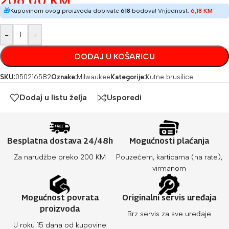
206,00
KM
🎁
Kupovinom ovog proizvoda dobivate
618
bodova! Vrijednost:
6,18
KM
-
+
DODAJ U KOŠARICU
SKU:
050216582
Oznake:
Milwaukee
Kategorije:
Kutne brusilice
Dodaj u listu želja
Usporedi
Besplatna dostava 24/48h
Mogućnosti plaćanja
Za narudžbe preko 200 KM
Pouzećem, karticama (na rate),
virmanom
Mogućnost povrata
Originalni servis uređaja
proizvoda
Brz servis za sve uređaje
U roku 15 dana od kupovine