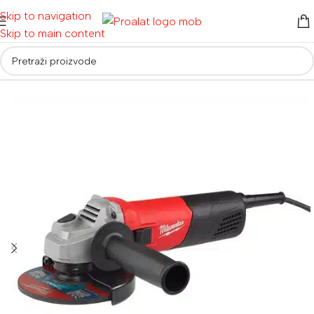
Skip to navigation
Skip to main content
Početna
/
Električni alati
/
Brusilice
/
Kutne brusilice