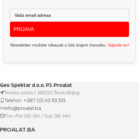
PRIJAVA
Newsletter možete otkazati u bilo kojem trenutku.
Odjavite se?
Geo Spektar d.o.o. PJ. Proalat
Trnska cesta 1, 88220 Široki Brijeg
Telefon: +387 (0) 63 113 513
info@proalat.ba
Pon-Pet 08-16h / Sub 08-14h
PROALAT.BA