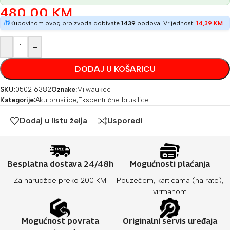
480,00
KM
🎁
Kupovinom ovog proizvoda dobivate
1439
bodova! Vrijednost:
14,39
KM
-
+
DODAJ U KOŠARICU
SKU:
050216382
Oznake:
Milwaukee
Kategorije:
Aku brusilice
,
Ekscentrične brusilice
Dodaj u listu želja
Usporedi
Besplatna dostava 24/48h
Mogućnosti plaćanja
Za narudžbe preko 200 KM
Pouzećem, karticama (na rate),
virmanom
Mogućnost povrata
Originalni servis uređaja