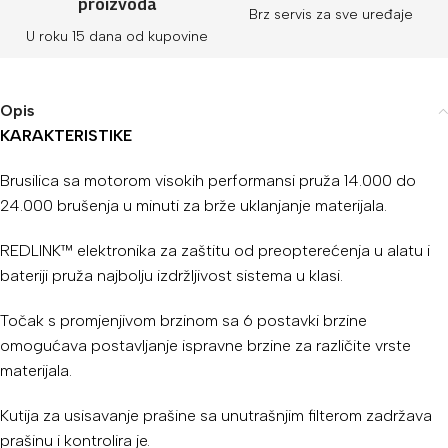
proizvoda
Brz servis za sve uređaje
U roku 15 dana od kupovine
Opis
KARAKTERISTIKE
Brusilica sa motorom visokih performansi pruža 14.000 do
24.000 brušenja u minuti za brže uklanjanje materijala.
REDLINK™ elektronika za zaštitu od preopterećenja u alatu i
bateriji pruža najbolju izdržljivost sistema u klasi.
Točak s promjenjivom brzinom sa 6 postavki brzine
omogućava postavljanje ispravne brzine za različite vrste
materijala.
Kutija za usisavanje prašine sa unutrašnjim filterom zadržava
prašinu i kontrolira je.