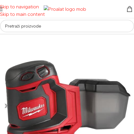
Skip to navigation
Skip to main content
Početna
/
Akumulatorski alati
/
Aku brusilice