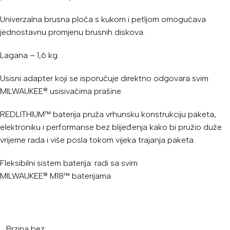
Univerzalna brusna ploča s kukom i petljom omogućava
jednostavnu promjenu brusnih diskova.
Lagana – 1,6 kg.
Usisni adapter koji se isporučuje direktno odgovara svim
MILWAUKEE® usisivačima prašine.
REDLITHIUM™ baterija pruža vrhunsku konstrukciju paketa,
elektroniku i performanse bez blijeđenja kako bi pružio duže
vrijeme rada i više posla tokom vijeka trajanja paketa.
Fleksibilni sistem baterija: radi sa svim
MILWAUKEE® M18™ baterijama.
Brzina bez