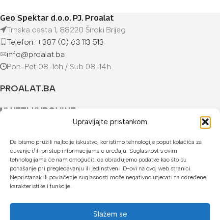
Geo Spektar d.o.o. PJ. Proalat
Trnska cesta 1, 88220 Široki Brijeg
Telefon: +387 (0) 63 113 513
info@proalat.ba
Pon-Pet 08-16h / Sub 08-14h
PROALAT.BA
UVJETI KUPOVINE
Upravljajte pristankom
NAČINI PLAĆANJA
Da bismo pružili najbolje iskustvo, koristimo tehnologije poput kolačića za
čuvanje i/ili pristup informacijama o uređaju. Suglasnost s ovim
U našoj web trgovini možete platiti:
tehnologijama će nam omogućiti da obrađujemo podatke kao što su
ponašanje pri pregledavanju ili jedinstveni ID-ovi na ovoj web stranici.
Kreditnim karticama jednokratno ili do 24 rate
Nepristanak ili povlačenje suglasnosti može negativno utjecati na određene
karakteristike i funkcije.
Općom uplatnicom, virmanom, internet bankarstvom
Gotovinom prilikom preuzimanja
Slažem se