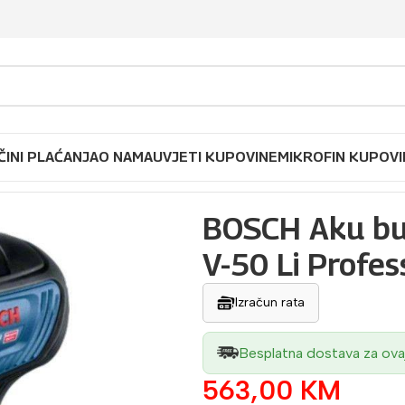
ČINI PLAĆANJA
O NAMA
UVJETI KUPOVINE
MIKROFIN KUPOVI
 18 V-50 Li Professional
BOSCH Aku buš
V-50 Li Profes
Izračun rata
Besplatna dostava za ova
563,00
KM