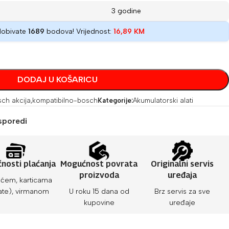
3 godine
dobivate
1689
bodova! Vrijednost:
16,89
KM
DODAJ U KOŠARICU
ch akcija
,
kompatibilno-bosch
Kategorije:
Akumulatorski alati
sporedi
nosti plaćanja
Mogućnost povrata
Originalni servis
proizvoda
uređaja
ćem, karticama
ate), virmanom
U roku 15 dana od
Brz servis za sve
kupovine
uređaje