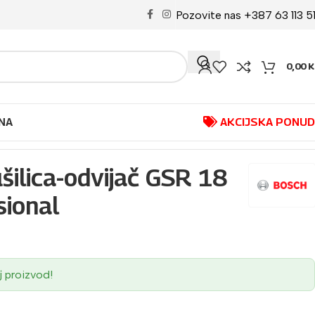
Pozovite nas +387 63 113 5
0,00
K
NA
AKCIJSKA PONU
ilica-odvijač GSR 18
sional
j proizvod!