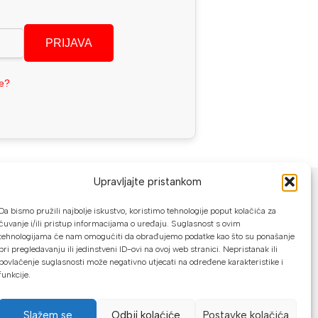
PRIJAVA
se?
NAČINI PLAĆANJA
Upravljajte pristankom
U našoj web trgovini možete platiti:
Da bismo pružili najbolje iskustvo, koristimo tehnologije poput kolačića za
čuvanje i/ili pristup informacijama o uređaju. Suglasnost s ovim
tehnologijama će nam omogućiti da obrađujemo podatke kao što su ponašanje
Kreditnim karticama jednokratno ili do
pri pregledavanju ili jedinstveni ID-ovi na ovoj web stranici. Nepristanak ili
24 rate
povlačenje suglasnosti može negativno utjecati na određene karakteristike i
funkcije.
Općom uplatnicom, virmanom, internet
bankarstvom
Slažem se
Odbij kolaćiće
Postavke kolačića