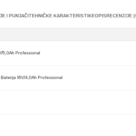
E I PUNJAČI
TEHNIČKE KARAKTERISTIKE
OPIS
RECENZIJE (
V/5,0Ah Professional
terija 18V/4,0Ah Professional