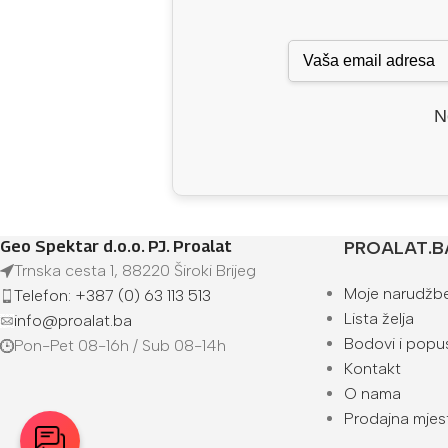
N
Geo Spektar d.o.o. PJ. Proalat
PROALAT.B
Trnska cesta 1, 88220 Široki Brijeg
Moje narudžb
Telefon: +387 (0) 63 113 513
Lista želja
info@proalat.ba
Bodovi i popus
Pon-Pet 08-16h / Sub 08-14h
Kontakt
O nama
Prodajna mjes