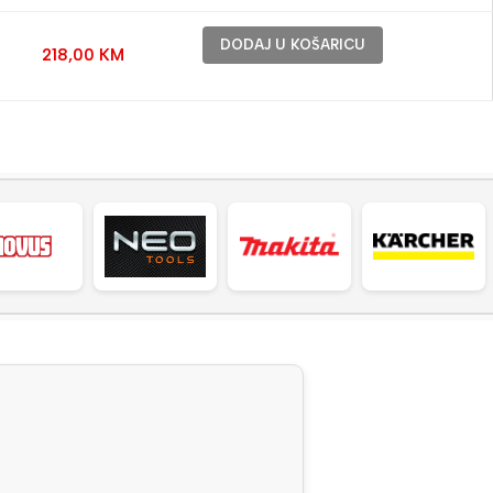
DODAJ U KOŠARICU
218,00
KM