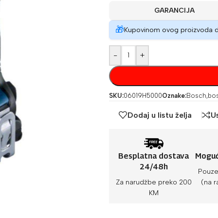
GARANCIJA
🎁
Kupovinom ovog proizvoda 
-
+
SKU:
06019H5000
Oznake:
Bosch
,
bos
Dodaj u listu želja
U
Besplatna dostava
Moguć
24/48h
Pouze
Za narudžbe preko 200
(na r
KM