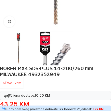
Povećaj sliku
BORER MX4 SDS-PLUS 14×200/260 mm
MILWAUKEE 4932352949
Milwaukee
Cijena dostave:
10,00 KM
43,25
KM
🎁
Kupovinom ovog proizvoda dobivate
129
bodova! Vrijednost:
1,29
KM