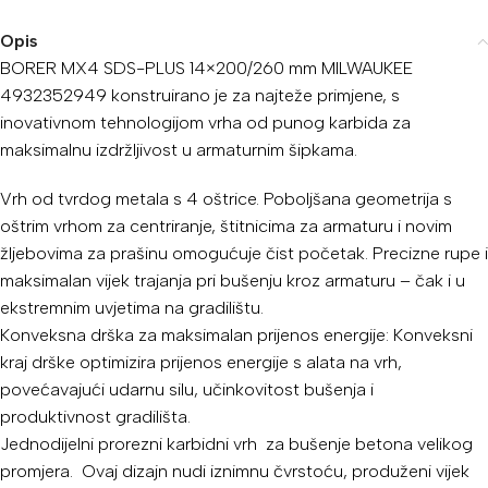
Opis
BORER MX4 SDS-PLUS 14×200/260 mm MILWAUKEE
4932352949 konstruirano je za najteže primjene, s
inovativnom tehnologijom vrha od punog karbida za
maksimalnu izdržljivost u armaturnim šipkama.
Vrh od tvrdog metala s 4 oštrice. Poboljšana geometrija s
oštrim vrhom za centriranje, štitnicima za armaturu i novim
žljebovima za prašinu omogućuje čist početak. Precizne rupe i
maksimalan vijek trajanja pri bušenju kroz armaturu – čak i u
ekstremnim uvjetima na gradilištu.
Konveksna drška za maksimalan prijenos energije: Konveksni
kraj drške optimizira prijenos energije s alata na vrh,
povećavajući udarnu silu, učinkovitost bušenja i
produktivnost gradilišta.
Jednodijelni prorezni karbidni vrh za bušenje betona velikog
promjera. Ovaj dizajn nudi iznimnu čvrstoću, produženi vijek