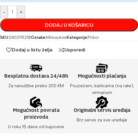
-
+
DODAJ U KOŠARICU
SKU:
040295218
Oznake:
Milwaukee
Kategorije:
Pribor
Dodaj u listu želja
Usporedi
Besplatna dostava 24/48h
Mogućnosti plaćanja
Za narudžbe preko 200 KM
Pouzećem, karticama (na rate),
virmanom
Mogućnost povrata
Originalni servis uređaja
proizvoda
Brz servis za sve uređaje
U roku 15 dana od kupovine