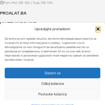
Pon-Pet 08-16h / Sub 08-14h
PROALAT.BA
UVJETI KUPOVINE
Upravljajte pristankom
NAČINI PLAĆANJA
Da bismo pružili najbolje iskustvo, koristimo tehnologije poput kolačića za
čuvanje i/ili pristup informacijama o uređaju. Suglasnost s ovim
U našoj web trgovini možete platiti:
tehnologijama će nam omogućiti da obrađujemo podatke kao što su
ponašanje pri pregledavanju ili jedinstveni ID-ovi na ovoj web stranici.
Kreditnim karticama jednokratno ili do 24 rate
Nepristanak ili povlačenje suglasnosti može negativno utjecati na određene
karakteristike i funkcije.
Općom uplatnicom, virmanom, internet bankarstvom
Gotovinom prilikom preuzimanja
Slažem se
Mikrofin do 18 rata
Odbij kolaćiće
Copyright © 2026 Proalat.ba
Postavke kolačića