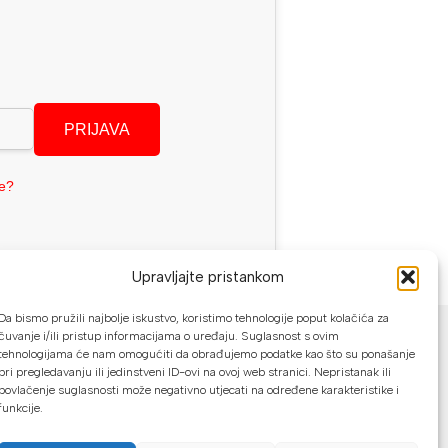
PRIJAVA
se?
Upravljajte pristankom
NAČINI PLAĆANJA
Da bismo pružili najbolje iskustvo, koristimo tehnologije poput kolačića za
čuvanje i/ili pristup informacijama o uređaju. Suglasnost s ovim
tehnologijama će nam omogućiti da obrađujemo podatke kao što su ponašanje
U našoj web trgovini možete platiti:
pri pregledavanju ili jedinstveni ID-ovi na ovoj web stranici. Nepristanak ili
povlačenje suglasnosti može negativno utjecati na određene karakteristike i
Kreditnim karticama jednokratno ili do
funkcije.
24 rate