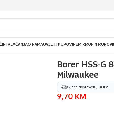
ČINI PLAĆANJA
O NAMA
UVJETI KUPOVINE
MIKROFIN KUPOVI
Borer HSS-G 
Milwaukee
Cijena dostave:
10,00 KM
9,70
KM