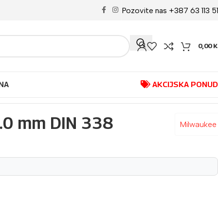
Pozovite nas +387 63 113 5
0,00
K
NA
AKCIJSKA PONU
8.0 mm DIN 338
Milwaukee