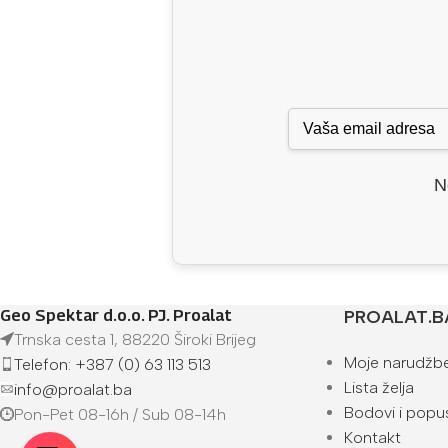
N
Geo Spektar d.o.o. PJ. Proalat
PROALAT.B
Trnska cesta 1, 88220 Široki Brijeg
Moje narudžb
Telefon: +387 (0) 63 113 513
Lista želja
info@proalat.ba
Bodovi i popus
Pon-Pet 08-16h / Sub 08-14h
Kontakt