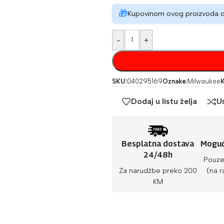
🎁
Kupovinom ovog proizvoda 
-
+
SKU:
040295169
Oznake:
Milwaukee
K
Dodaj u listu želja
U
Besplatna dostava
Moguć
24/48h
Pouze
Za narudžbe preko 200
(na r
KM