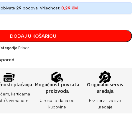
dobivate
29
bodova! Vrijednost:
0,29
KM
DODAJ U KOŠARICU
ategorije:
Pribor
sporedi
nosti plaćanja
Mogućnost povrata
Originalni servis
proizvoda
uređaja
ćem, karticama
ate), virmanom
U roku 15 dana od
Brz servis za sve
kupovine
uređaje