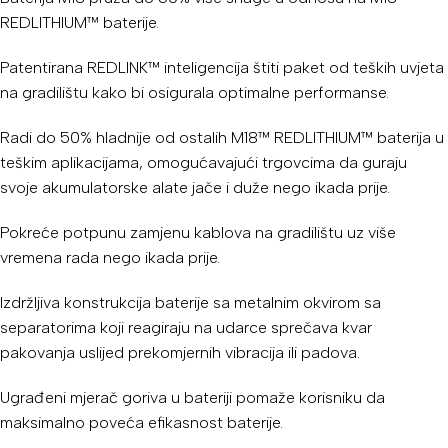
REDLITHIUM™ baterije.
Patentirana REDLINK™ inteligencija štiti paket od teških uvjeta
na gradilištu kako bi osigurala optimalne performanse.
Radi do 50% hladnije od ostalih M18™ REDLITHIUM™ baterija u
teškim aplikacijama, omogućavajući trgovcima da guraju
svoje akumulatorske alate jače i duže nego ikada prije.
Pokreće potpunu zamjenu kablova na gradilištu uz više
vremena rada nego ikada prije.
Izdržljiva konstrukcija baterije sa metalnim okvirom sa
separatorima koji reagiraju na udarce sprečava kvar
pakovanja uslijed prekomjernih vibracija ili padova.
Ugrađeni mjerač goriva u bateriji pomaže korisniku da
maksimalno poveća efikasnost baterije.