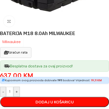
Povećaj sliku
BATERIJA M18 8.0Ah MILWAUKEE
Milwaukee
Izračun rata
Besplatna dostava za ovaj proizvod!
637,00
KM
🎁
Kupovinom ovog proizvoda dobivate
1911
bodova! Vrijednost:
19,11
KM
-
+
DODAJ U KOŠARICU