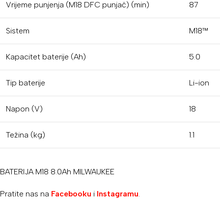
Vrijeme punjenja (M18 DFC punjač) (min)
87
Sistem
M18™
Kapacitet baterije (Ah)
5.0
Tip baterije
Li-ion
Napon (V)
18
Težina (kg)
1.1
BATERIJA M18 8.0Ah MILWAUKEE
Pratite nas na
Facebooku
i
Instagramu
.