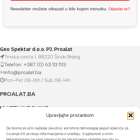
Newsletter možete otkazati u bilo kojem trenutku.
Odjavite se?
Geo Spektar d.o.o. PJ. Proalat
Trnska cesta 1, 88220 Široki Brijeg
Telefon: +387 (0) 63 113 513
info@proalat.ba
Pon-Pet 08-16h / Sub 08-14h
PROALAT.BA
UVJETI KUPOVINE
Upravljajte pristankom
NAČINI PLAĆANJA
Da bismo pružili najbolje iskustvo, koristimo tehnologije poput kolačića za
čuvanje i/ili pristup informacijama o uređaju. Suglasnost s ovim
U našoj web trgovini možete platiti:
tehnologijama će nam omogućiti da obrađujemo podatke kao što su