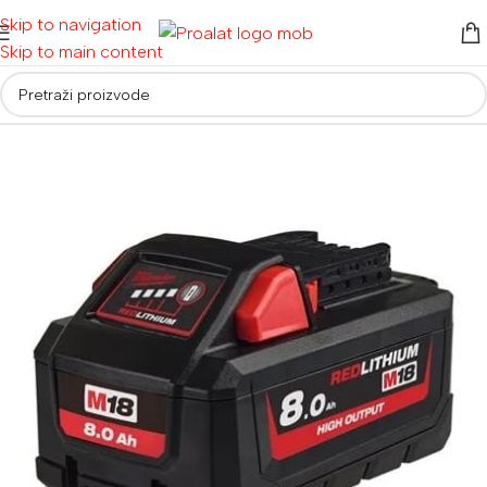
Skip to navigation
Skip to main content
Početna
/
Akumulatorski alati
/
Baterije i punjači