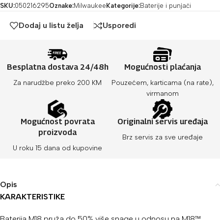
SKU:
050216295
Oznake:
Milwaukee
Kategorije:
Baterije i punjači
Dodaj u listu želja
Usporedi
Besplatna dostava 24/48h
Mogućnosti plaćanja
Za narudžbe preko 200 KM
Pouzećem, karticama (na rate),
virmanom
Mogućnost povrata
Originalni servis uređaja
proizvoda
Brz servis za sve uređaje
U roku 15 dana od kupovine
Opis
KARAKTERISTIKE
Baterija M18 pruža do 50% više snage u odnosu na M18™