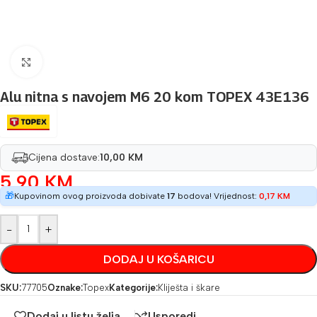
Povećaj sliku
Alu nitna s navojem M6 20 kom TOPEX 43E136
Cijena dostave:
10,00 KM
5,90
KM
🎁
Kupovinom ovog proizvoda dobivate
17
bodova! Vrijednost:
0,17
KM
-
+
DODAJ U KOŠARICU
SKU:
77705
Oznake:
Topex
Kategorije:
Kliješta i škare
Dodaj u listu želja
Usporedi