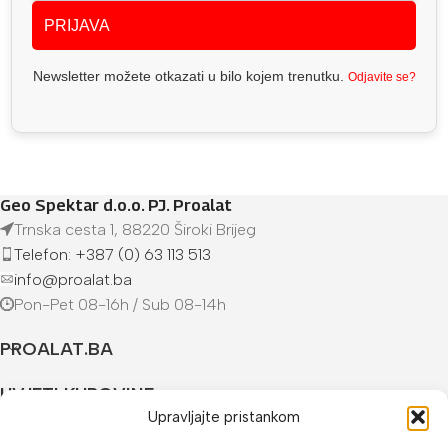
PRIJAVA
Newsletter možete otkazati u bilo kojem trenutku.
Odjavite se?
Geo Spektar d.o.o. PJ. Proalat
Trnska cesta 1, 88220 Široki Brijeg
Telefon: +387 (0) 63 113 513
info@proalat.ba
Pon-Pet 08-16h / Sub 08-14h
PROALAT.BA
UVJETI KUPOVINE
Upravljajte pristankom
NAČINI PLAĆANJA