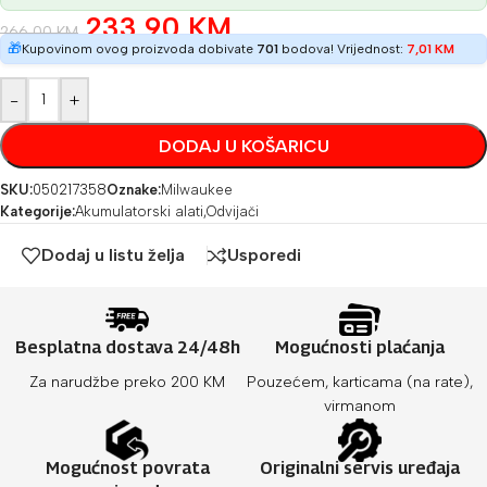
233,90
KM
266,00
KM
🎁
Kupovinom ovog proizvoda dobivate
701
bodova! Vrijednost:
7,01
KM
-
+
DODAJ U KOŠARICU
SKU:
050217358
Oznake:
Milwaukee
Kategorije:
Akumulatorski alati
,
Odvijači
Dodaj u listu želja
Usporedi
Besplatna dostava 24/48h
Mogućnosti plaćanja
Za narudžbe preko 200 KM
Pouzećem, karticama (na rate),
virmanom
Mogućnost povrata
Originalni servis uređaja