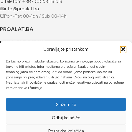
Telefon: +387 (0) 63 113 513
info@proalat.ba
Pon-Pet 08-16h / Sub 08-14h
PROALAT.BA
UVJETI KUPOVINE
Upravljajte pristankom
NAČINI PLAĆANJA
Da bismo pružili najbolje iskustvo, koristimo tehnologije poput kolačića za
čuvanje i/ili pristup informacijama o uređaju. Suglasnost s ovim
U našoj web trgovini možete platiti:
tehnologijama će nam omogućiti da obrađujemo podatke kao što su
ponašanje pri pregledavanju ili jedinstveni ID-ovi na ovoj web stranici.
Kreditnim karticama jednokratno ili do 24 rate
Nepristanak ili povlačenje suglasnosti može negativno utjecati na određene
karakteristike i funkcije.
Općom uplatnicom, virmanom, internet bankarstvom
Gotovinom prilikom preuzimanja
Slažem se
Mikrofin do 18 rata
Odbij kolaćiće
Copyright © 2026 Proalat.ba
Postavke kolačića