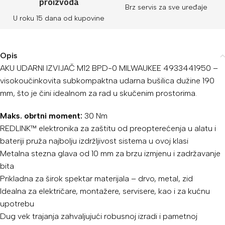
proizvoda
Brz servis za sve uređaje
U roku 15 dana od kupovine
Opis
AKU UDARNI IZVIJAČ M12 BPD-0 MILWAUKEE 4933441950 –
v
isokoučinkovita subkompaktna udarna bušilica dužine 190
mm, što je čini idealnom za rad u skučenim prostorima.
Maks. obrtni moment:
30 Nm
REDLINK™ elektronika za zaštitu od preopterećenja u alatu i
bateriji pruža najbolju izdržljivost sistema u ovoj klasi
Metalna stezna glava od 10 mm za brzu izmjenu i zadržavanje
bita
Prikladna za širok spektar materijala – drvo, metal, zid
Idealna za električare, montažere, servisere, kao i za kućnu
upotrebu
Dug vek trajanja zahvaljujući robusnoj izradi i pametnoj