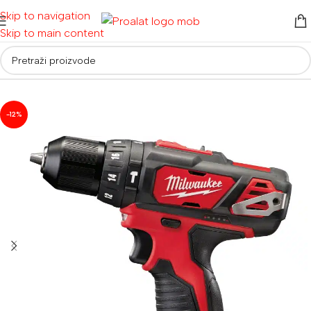
Skip to navigation
Skip to main content
neumatski alat
/
Ostali zračni alat || Ručni alati i oprema
/
Odvijači
-12%