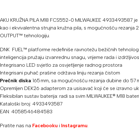
AKU KRUŽNA PILA M18 FCS552-0 MILWAUKEE 4933493587 je komp
kao i ekvivalentna strujna kružna pila, s mogućnošću rezanj
OUTPUT™ tehnologiju.
DNK FUEL™ platforme redefiniše ravnotežu bežičnih tehnolo
inteligencija pružaju izvanrednu snagu, vrijeme rada i izdržljivos
Integrisano LED svjetlo za osvjetljenje radnog prostora
Integrisani puhač prašine održava liniju rezanja čistom
Prečnik diska
: 165 mm, sa mogućnošću rezanja dubine do 57 
Opremljen DEK26 adapterom za usisavač koji će se izravno uk
Fleksibilan sustav baterija: radi sa svim MILWAUKEE® M18 bater
Kataloški broj: 4933493587
EAN: 4058546484583
Pratite nas na
Facebooku
i
Instagramu
.