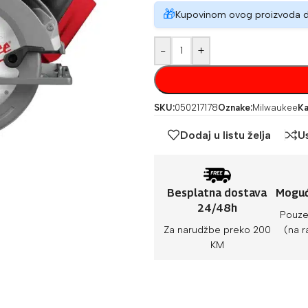
🎁
Kupovinom ovog proizvoda 
-
+
SKU:
050217178
Oznake:
Milwaukee
Ka
Dodaj u listu želja
U
Besplatna dostava
Moguć
24/48h
Pouze
Za narudžbe preko 200
(na r
KM