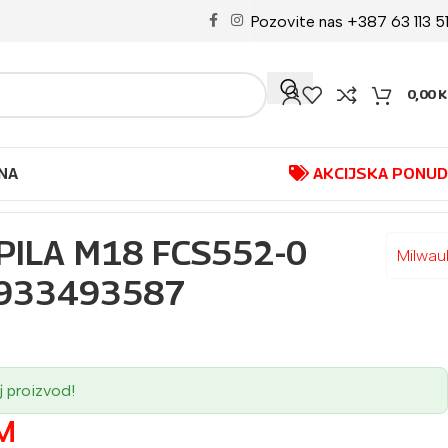
Pozovite nas +387 63 113 5
0,00
K
NA
AKCIJSKA PONU
PILA M18 FCS552-0
Milwau
4933493587
j proizvod!
M