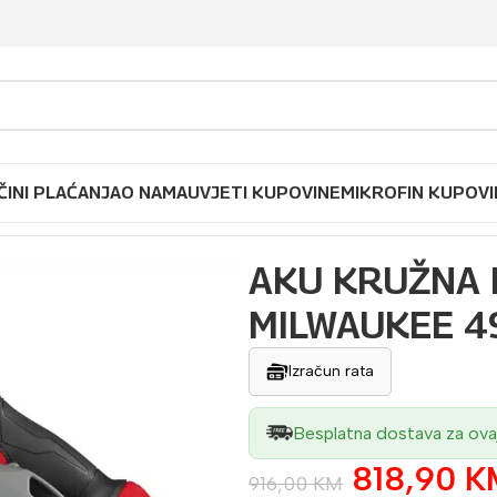
ČINI PLAĆANJA
O NAMA
UVJETI KUPOVINE
MIKROFIN KUPOVI
-0 MILWAUKEE 4933493587
AKU KRUŽNA 
MILWAUKEE 
Izračun rata
Besplatna dostava za ova
818,90
K
916,00
KM