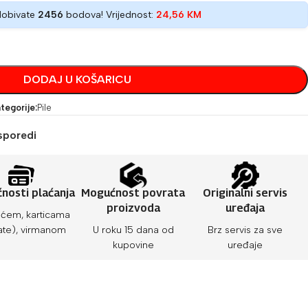
dobivate
2456
bodova! Vrijednost:
24,56
KM
DODAJ U KOŠARICU
tegorije:
Pile
sporedi
nosti plaćanja
Mogućnost povrata
Originalni servis
proizvoda
uređaja
ćem, karticama
ate), virmanom
U roku 15 dana od
Brz servis za sve
kupovine
uređaje