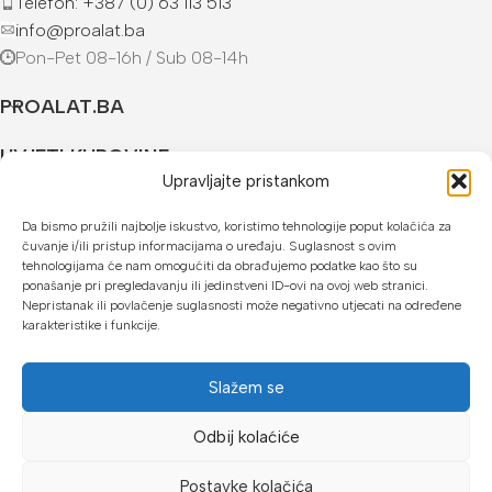
Telefon: +387 (0) 63 113 513
info@proalat.ba
Pon-Pet 08-16h / Sub 08-14h
PROALAT.BA
UVJETI KUPOVINE
Upravljajte pristankom
NAČINI PLAĆANJA
Da bismo pružili najbolje iskustvo, koristimo tehnologije poput kolačića za
čuvanje i/ili pristup informacijama o uređaju. Suglasnost s ovim
U našoj web trgovini možete platiti:
tehnologijama će nam omogućiti da obrađujemo podatke kao što su
ponašanje pri pregledavanju ili jedinstveni ID-ovi na ovoj web stranici.
Kreditnim karticama jednokratno ili do 24 rate
Nepristanak ili povlačenje suglasnosti može negativno utjecati na određene
karakteristike i funkcije.
Općom uplatnicom, virmanom, internet bankarstvom
Gotovinom prilikom preuzimanja
Slažem se
Mikrofin do 18 rata
Odbij kolaćiće
Copyright © 2026 Proalat.ba
Postavke kolačića