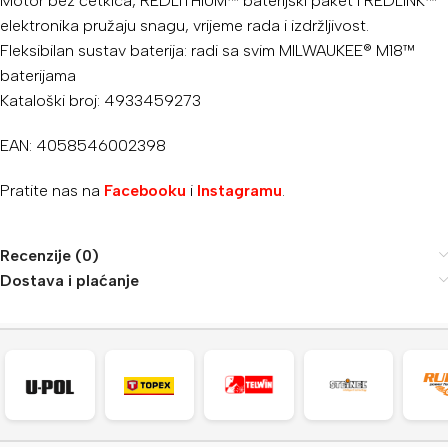
Motor bez četkica, REDLITHIUM™ baterijski paket i REDLINK™
elektronika pružaju snagu, vrijeme rada i izdržljivost.
Fleksibilan sustav baterija: radi sa svim MILWAUKEE® M18™
baterijama
Kataloški broj: 4933459273
EAN: 4058546002398
Pratite nas na
Facebooku
i
Instagramu
.
Recenzije (0)
Dostava i plaćanje