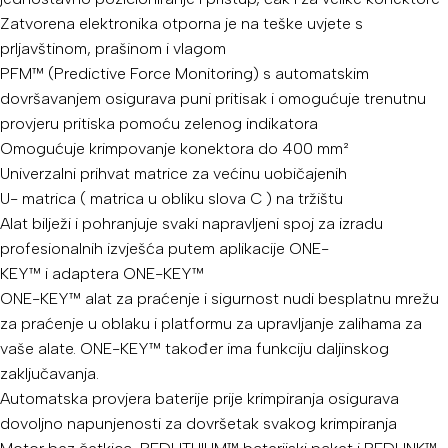
Zatvorena elektronika otporna je na teške uvjete s
prljavštinom, prašinom i vlagom
PFM™ (Predictive Force Monitoring) s automatskim
dovršavanjem osigurava puni pritisak i omogućuje trenutnu
provjeru pritiska pomoću zelenog indikatora
Omogućuje krimpovanje konektora do 400 mm²
Univerzalni prihvat matrice za većinu uobičajenih
U- matrica ( matrica u obliku slova C ) na tržištu
Alat bilježi i pohranjuje svaki napravljeni spoj za izradu
profesionalnih izvješća putem aplikacije ONE-
KEY™ i adaptera ONE-KEY™
ONE-KEY™ alat za praćenje i sigurnost nudi besplatnu mrežu
za praćenje u oblaku i platformu za upravljanje zalihama za
vaše alate. ONE-KEY™ također ima funkciju daljinskog
zaključavanja.
Automatska provjera baterije prije krimpiranja osigurava
dovoljno napunjenosti za dovršetak svakog krimpiranja