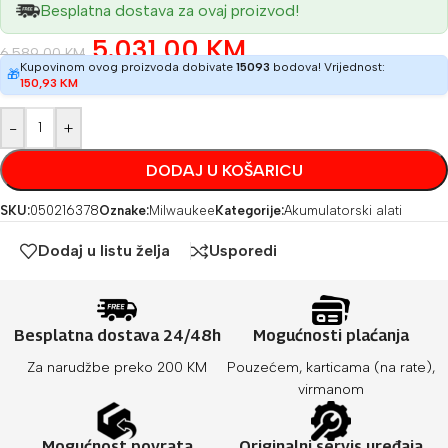
Besplatna dostava za ovaj proizvod!
5.031,00
KM
6.589,00
KM
Kupovinom ovog proizvoda dobivate
15093
bodova! Vrijednost:
🎁
150,93
KM
-
+
DODAJ U KOŠARICU
SKU:
050216378
Oznake:
Milwaukee
Kategorije:
Akumulatorski alati
Dodaj u listu želja
Usporedi
Besplatna dostava 24/48h
Mogućnosti plaćanja
Za narudžbe preko 200 KM
Pouzećem, karticama (na rate),
virmanom
Mogućnost povrata
Originalni servis uređaja