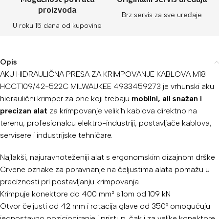
proizvoda
Brz servis za sve uređaje
U roku 15 dana od kupovine
Opis
AKU HIDRAULIČNA PRESA ZA KRIMPOVANJE KABLOVA M18
HCCT109/42-522C MILWAUKEE 4933459273 je vrhunski aku
hidraulični krimper za one koji trebaju
mobilni, ali snažan i
precizan alat
za krimpovanje velikih kablova direktno na
terenu, profesionalcu elektro-industriji, postavljače kablova,
servisere i industrijske tehničare.
Najlakši, najuravnoteženiji alat s ergonomskim dizajnom drške
Crvene oznake za poravnanje na čeljustima alata pomažu u
preciznosti pri postavljanju krimpovanja
Krimpuje konektore do 400 mm² silom od 109 kN
Otvor čeljusti od 42 mm i rotacija glave od 350° omogućuju
jednostavno pozicioniranje i pristup, čak i za velike konektore