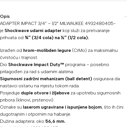
Opis
ADAPTER IMPACT 3/4” – 1/2” MILWAUKEE 4932480405-
je
Shockwave udarni adapter
koji služi za pretvaranje
prihvata od
¾″ (3/4 cola) na
½″ (1/2 cola).
Izrađen od
hrom-molibden legure
(CrMo) za maksimalnu
čvrstoću i trajnost.
Dio
Shockwave Impact Duty™
programa – posebno
prilagođen za rad s udarnim alatima.
Sigurnosni zadržni mehanizam (ball detent)
osigurava da
nastavci ostanu na mjestu tokom rada.
Posjeduje
duple otvore i žljebove
za upotrebu sigurnosnih
pribora (klinovi, prstenovi).
Oznake su
laserom ugravirane i ispunjene bojom
, što ih čini
dugotrajnim i otpornim na habanje.
Dužina adaptera: oko
56,6 mm.