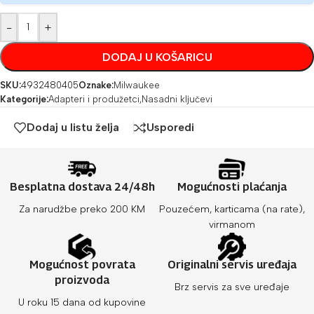
-
+
DODAJ U KOŠARICU
SKU:
4932480405
Oznake:
Milwaukee
Kategorije:
Adapteri i produžetci
,
Nasadni ključevi
Dodaj u listu želja
Usporedi
Besplatna dostava 24/48h
Mogućnosti plaćanja
Za narudžbe preko 200 KM
Pouzećem, karticama (na rate),
virmanom
Mogućnost povrata
Originalni servis uređaja
proizvoda
Brz servis za sve uređaje
U roku 15 dana od kupovine