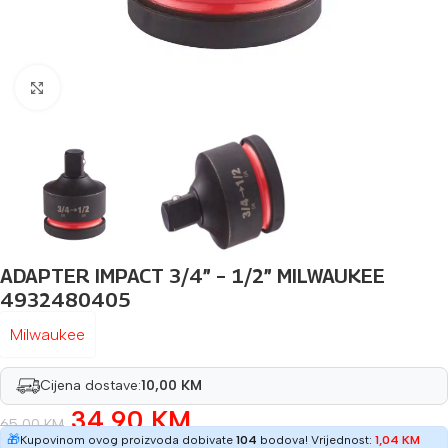
Povećaj sliku
ADAPTER IMPACT 3/4” – 1/2” MILWAUKEE
4932480405
Milwaukee
Cijena dostave:
10,00 KM
34,90
KM
65,00
KM
🎁
Kupovinom ovog proizvoda dobivate
104
bodova! Vrijednost:
1,04
KM