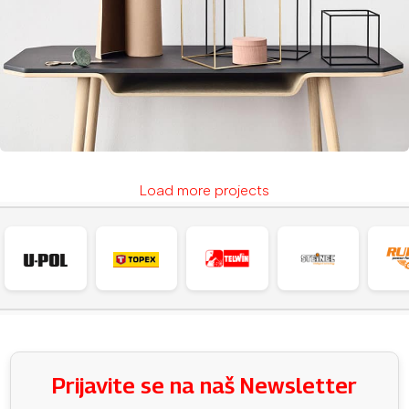
Load more projects
Leo uteu ullamcorper
Kitchen
Prijavite se na naš Newsletter