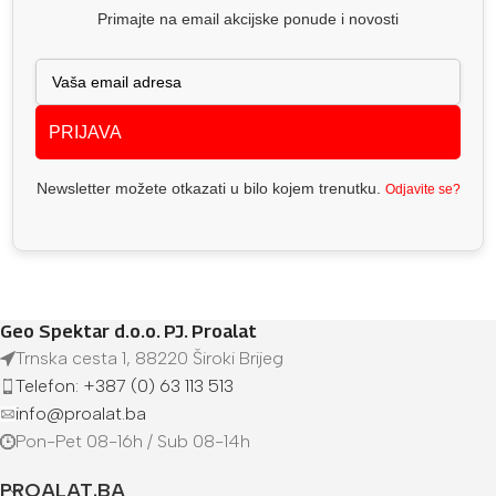
Primajte na email akcijske ponude i novosti
PRIJAVA
Newsletter možete otkazati u bilo kojem trenutku.
Odjavite se?
Geo Spektar d.o.o. PJ. Proalat
Trnska cesta 1, 88220 Široki Brijeg
Telefon: +387 (0) 63 113 513
info@proalat.ba
Pon-Pet 08-16h / Sub 08-14h
PROALAT.BA