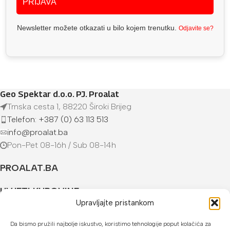
PRIJAVA
Newsletter možete otkazati u bilo kojem trenutku.
Odjavite se?
Geo Spektar d.o.o. PJ. Proalat
Trnska cesta 1, 88220 Široki Brijeg
Telefon: +387 (0) 63 113 513
info@proalat.ba
Pon-Pet 08-16h / Sub 08-14h
PROALAT.BA
UVJETI KUPOVINE
Upravljajte pristankom
NAČINI PLAĆANJA
Da bismo pružili najbolje iskustvo, koristimo tehnologije poput kolačića za