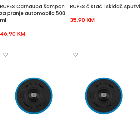
RUPES Carnauba šampon
RUPES čistač i skidač spužvi
za pranje automobila 500
ml
35,90
KM
DODAJ U KOŠARICU
46,90
KM
DODAJ U KOŠARICU