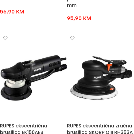
mm
56,90
KM
95,90
KM
DODAJ U KOŠARICU
DODAJ U KOŠARICU
RUPES ekscentrična
RUPES ekscentrična zračna
brusilica EK150AES
brusilica SKORPIOIII RH353A