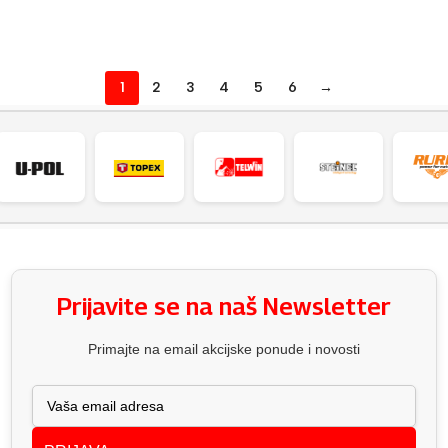
DODAJ U KOŠARICU
DODAJ U KOŠARICU
1
2
3
4
5
6
→
Prijavite se na naš Newsletter
Primajte na email akcijske ponude i novosti