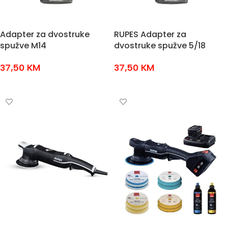
Adapter za dvostruke
RUPES Adapter za
spužve M14
dvostruke spužve 5/18
37,50
KM
37,50
KM
DODAJ U KOŠARICU
DODAJ U KOŠARICU