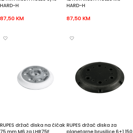
HARD-H
HARD-H
87,50
KM
87,50
KM
DODAJ U KOŠARICU
DODAJ U KOŠARICU
RUPES držač diska na čičak
RUPES držač diska za
75 mm M6 za LHR75E
planetarne brusilice 6+1 150