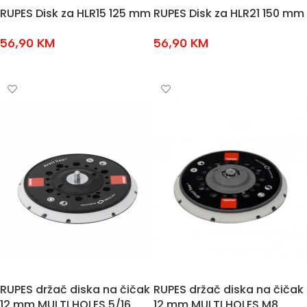
RUPES Disk za HLR15 125 mm
RUPES Disk za HLR21 150 mm
56,90
KM
56,90
KM
DODAJ U KOŠARICU
DODAJ U KOŠARICU
RUPES držač diska na čičak
RUPES držač diska na čičak
12 mm MULTI HOLES 5/16
12 mm MULTI HOLES M8