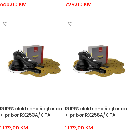
665,00
KM
729,00
KM
DODAJ U KOŠARICU
DODAJ U KOŠARICU
RUPES električna šlajfarica
RUPES električna šlajfarica
+ pribor RX253A/KITA
+ pribor RX256A/KITA
1.179,00
KM
1.179,00
KM