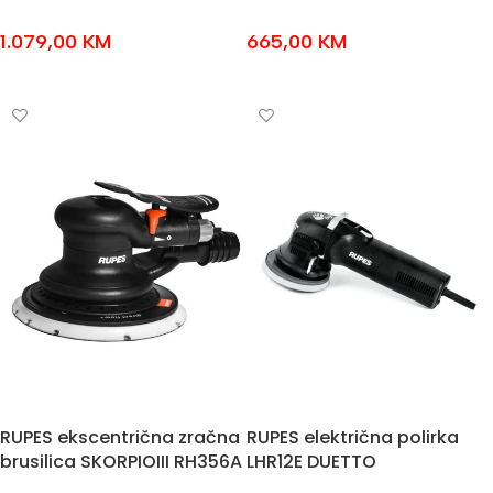
1.079,00
KM
665,00
KM
DODAJ U KOŠARICU
DODAJ U KOŠARICU
RUPES ekscentrična zračna
RUPES električna polirka
brusilica SKORPIOIII RH356A
LHR12E DUETTO