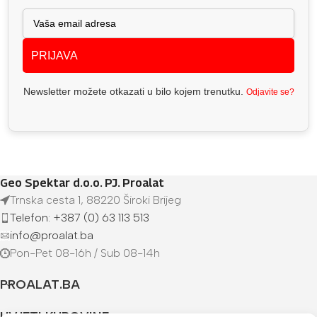
PRIJAVA
Newsletter možete otkazati u bilo kojem trenutku.
Odjavite se?
Geo Spektar d.o.o. PJ. Proalat
Trnska cesta 1, 88220 Široki Brijeg
Telefon: +387 (0) 63 113 513
info@proalat.ba
Pon-Pet 08-16h / Sub 08-14h
PROALAT.BA
UVJETI KUPOVINE