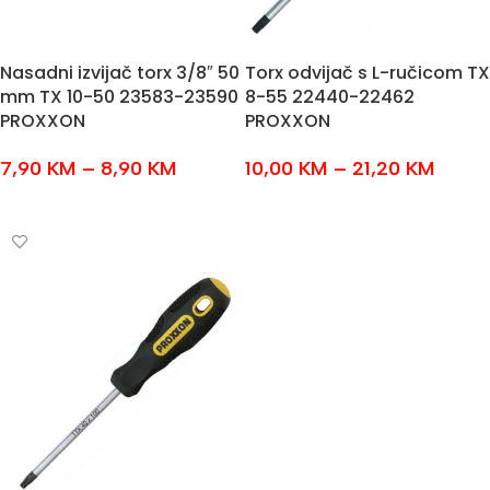
Nasadni izvijač torx 3/8″ 50
Torx odvijač s L-ručicom TX
mm TX 10-50 23583-23590
8-55 22440-22462
PROXXON
PROXXON
7,90
KM
–
8,90
KM
10,00
KM
–
21,20
KM
ODABERI OPCIJE
ODABERI OPCIJE