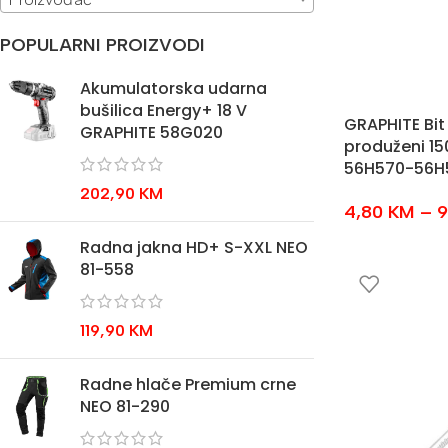
POPULARNI PROIZVODI
Akumulatorska udarna
bušilica Energy+ 18 V
GRAPHITE Bit
GRAPHITE 58G020
produženi 1
56H570-56H
202,90
KM
4,80
KM
–
9
Radna jakna HD+ S-XXL NEO
81-558
119,90
KM
Radne hlače Premium crne
NEO 81-290