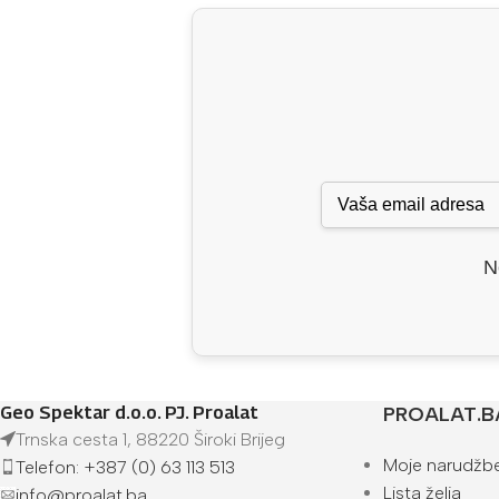
N
Geo Spektar d.o.o. PJ. Proalat
PROALAT.B
Trnska cesta 1, 88220 Široki Brijeg
Moje narudžb
Telefon: +387 (0) 63 113 513
Lista želja
info@proalat.ba