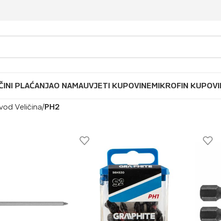
ČINI PLAĆANJA
O NAMA
UVJETI KUPOVINE
MIKROFIN KUPOVI
vod Veličina
/
PH2