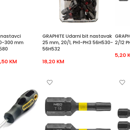
 nastavci
GRAPHITE Udarni bit nastavak
GRAPHI
50-300 mm
25 mm, 20/1, PH1-PH3 56H530-
2/12 P
580
56H532
5,20
,50
KM
18,20
KM