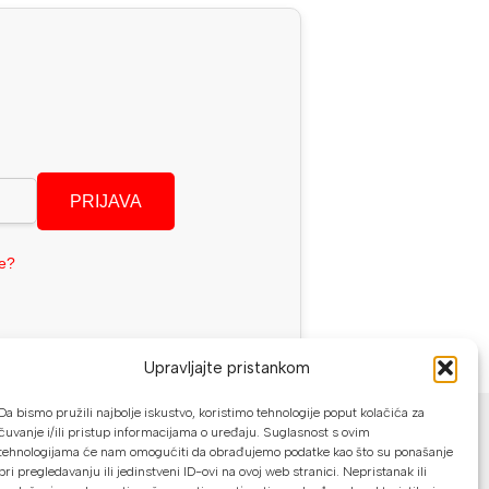
PRIJAVA
se?
Upravljajte pristankom
NAČINI PLAĆANJA
Da bismo pružili najbolje iskustvo, koristimo tehnologije poput kolačića za
čuvanje i/ili pristup informacijama o uređaju. Suglasnost s ovim
tehnologijama će nam omogućiti da obrađujemo podatke kao što su ponašanje
U našoj web trgovini možete platiti:
pri pregledavanju ili jedinstveni ID-ovi na ovoj web stranici. Nepristanak ili