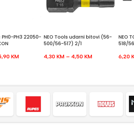
ač PH0-PH3 22050-
NEO Tools udarni bitovi (56-
NEO TO
XON
500/56-517) 2/1
518/5
5,90
KM
4,30
KM
–
4,50
KM
6,20