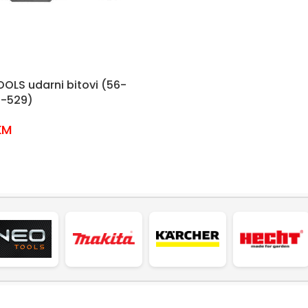
OLS udarni bitovi (56-
6-529)
KM