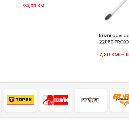
94,00
KM
Križni odvij
22060 PROX
7,20
KM
–
1