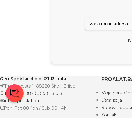
N
Geo Spektar d.o.o. PJ. Proalat
PROALAT.B
Trnska cesta 1, 88220 Široki Brijeg
Moje narudžb
Telefon: +387 (0) 63 113 513
Lista želja
info@proalat.ba
Bodovi i popus
Pon-Pet 08-16h / Sub 08-14h
Kontakt
O nama
Prodajna mjes