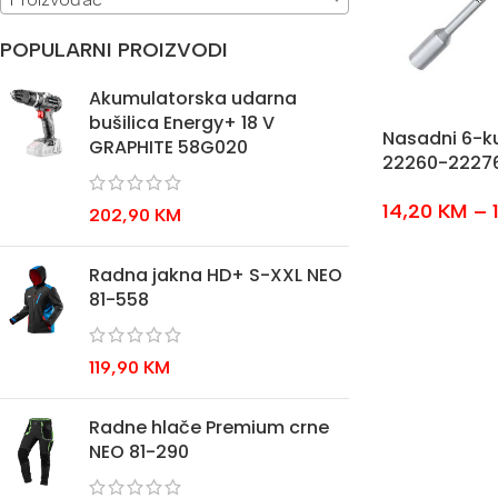
POPULARNI PROIZVODI
Akumulatorska udarna
bušilica Energy+ 18 V
Nasadni 6-ku
GRAPHITE 58G020
22260-2227
14,20
KM
–
202,90
KM
Radna jakna HD+ S-XXL NEO
81-558
119,90
KM
Radne hlače Premium crne
NEO 81-290