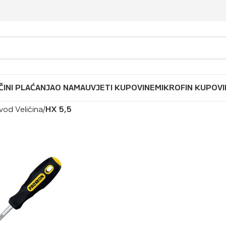
ČINI PLAĆANJA
O NAMA
UVJETI KUPOVINE
MIKROFIN KUPOVI
vod Veličina
/
HX 5,5