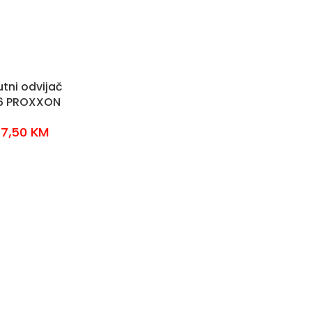
tni odvijač
6 PROXXON
17,50
KM