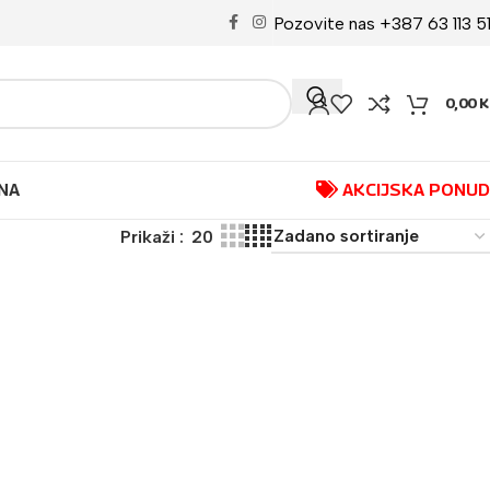
Pozovite nas +387 63 113 5
0,00
K
NA
AKCIJSKA PONU
Prikaži
20