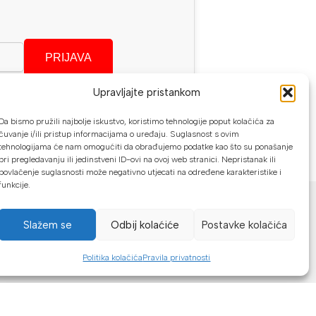
PRIJAVA
Upravljajte pristankom
se?
Da bismo pružili najbolje iskustvo, koristimo tehnologije poput kolačića za
čuvanje i/ili pristup informacijama o uređaju. Suglasnost s ovim
tehnologijama će nam omogućiti da obrađujemo podatke kao što su ponašanje
pri pregledavanju ili jedinstveni ID-ovi na ovoj web stranici. Nepristanak ili
povlačenje suglasnosti može negativno utjecati na određene karakteristike i
funkcije.
NAČINI PLAĆANJA
U našoj web trgovini možete platiti:
Slažem se
Odbij kolaćiće
Postavke kolačića
Kreditnim karticama jednokratno ili do
Politika kolačića
Pravila privatnosti
24 rate
Općom uplatnicom, virmanom, internet
bankarstvom