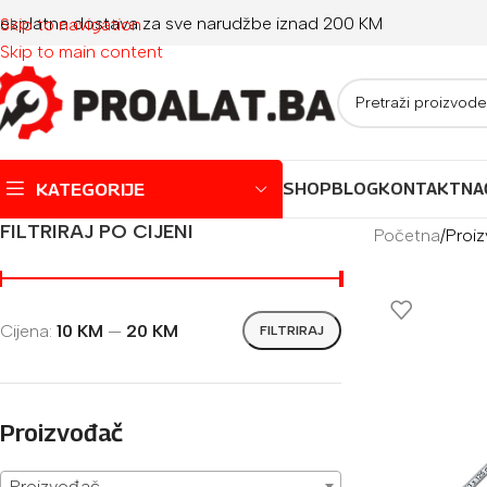
esplatna dostava za sve narudžbe iznad 200 KM
Skip to navigation
Skip to main content
KATEGORIJE
SHOP
BLOG
KONTAKT
NA
FILTRIRAJ PO CIJENI
Početna
/
Proiz
Montažni bazeni
Dječji bazeni
Cijena:
10 KM
—
20 KM
FILTRIRAJ
Jacuzzi
Igračke za plažu
Oprema za bazene
Proizvođač
Proizvođač