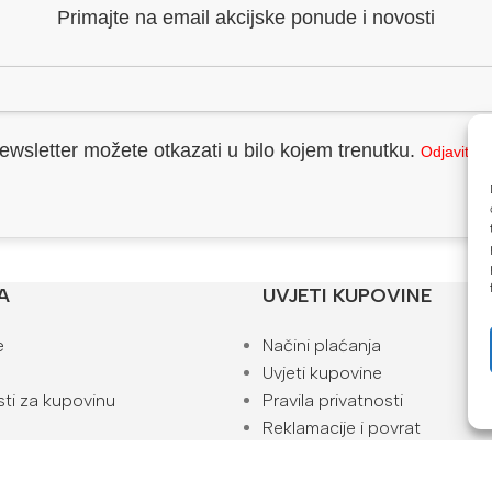
Primajte na email akcijske ponude i novosti
ewsletter možete otkazati u bilo kojem trenutku.
Odjavite 
A
UVJETI KUPOVINE
e
Načini plaćanja
Uvjeti kupovine
ti za kupovinu
Pravila privatnosti
Reklamacije i povrat
Kako naručiti
ta
Blog