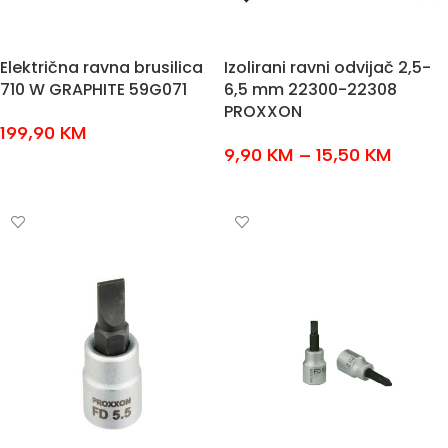
Električna ravna brusilica
Izolirani ravni odvijač 2,5-
710 W GRAPHITE 59G071
6,5 mm 22300-22308
PROXXON
199,90
KM
9,90
KM
–
15,50
KM
DODAJ U KOŠARICU
ODABERI OPCIJE