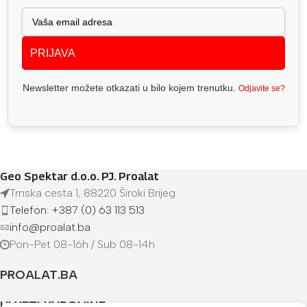
PRIJAVA
Newsletter možete otkazati u bilo kojem trenutku.
Odjavite se?
Geo Spektar d.o.o. PJ. Proalat
Trnska cesta 1, 88220 Široki Brijeg
Telefon: +387 (0) 63 113 513
info@proalat.ba
Pon-Pet 08-16h / Sub 08-14h
PROALAT.BA
UVJETI KUPOVINE