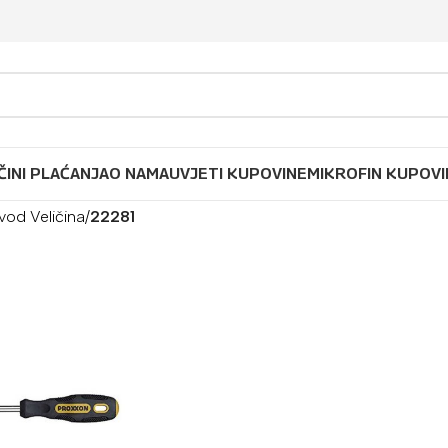
ČINI PLAĆANJA
O NAMA
UVJETI KUPOVINE
MIKROFIN KUPOVI
vod Veličina
/
22281