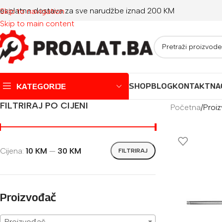
esplatna dostava za sve narudžbe iznad 200 KM
Skip to navigation
Skip to main content
KATEGORIJE
SHOP
BLOG
KONTAKT
NA
FILTRIRAJ PO CIJENI
Početna
/
Proiz
Montažni bazeni
Dječji bazeni
Cijena:
10 KM
—
30 KM
FILTRIRAJ
Jacuzzi
Igračke za plažu
Oprema za bazene
Proizvođač
Proizvođač