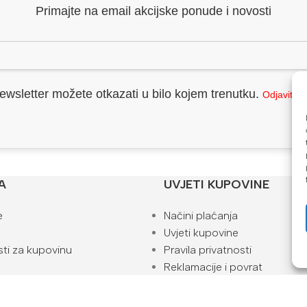
Primajte na email akcijske ponude i novosti
ewsletter možete otkazati u bilo kojem trenutku.
Odjavite 
A
UVJETI KUPOVINE
e
Načini plaćanja
Uvjeti kupovine
ti za kupovinu
Pravila privatnosti
Reklamacije i povrat
Kako naručiti
ta
Blog