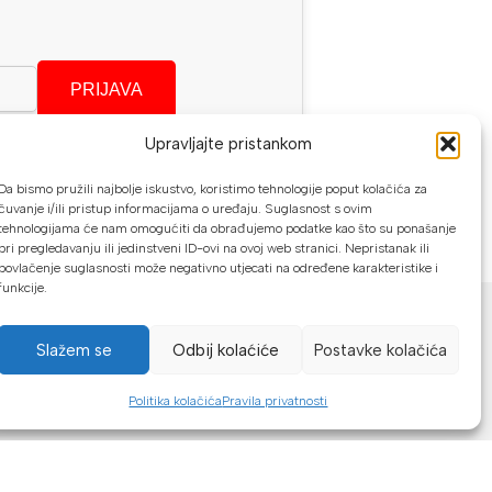
PRIJAVA
Upravljajte pristankom
se?
Da bismo pružili najbolje iskustvo, koristimo tehnologije poput kolačića za
čuvanje i/ili pristup informacijama o uređaju. Suglasnost s ovim
tehnologijama će nam omogućiti da obrađujemo podatke kao što su ponašanje
pri pregledavanju ili jedinstveni ID-ovi na ovoj web stranici. Nepristanak ili
povlačenje suglasnosti može negativno utjecati na određene karakteristike i
funkcije.
NAČINI PLAĆANJA
U našoj web trgovini možete platiti:
Slažem se
Odbij kolaćiće
Postavke kolačića
Kreditnim karticama jednokratno ili do
Politika kolačića
Pravila privatnosti
24 rate
Općom uplatnicom, virmanom, internet
bankarstvom