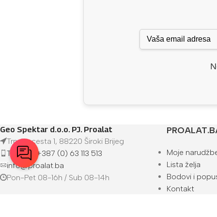
N
Geo Spektar d.o.o. PJ. Proalat
PROALAT.B
Trnska cesta 1, 88220 Široki Brijeg
Moje narudžb
Telefon: +387 (0) 63 113 513
Lista želja
info@proalat.ba
Bodovi i popus
Pon-Pet 08-16h / Sub 08-14h
Kontakt
O nama
Prodajna mjes