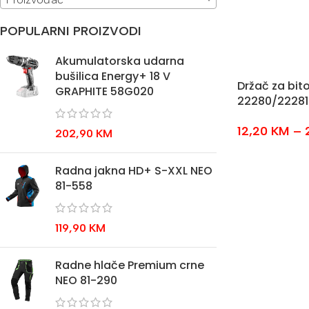
POPULARNI PROIZVODI
Akumulatorska udarna
bušilica Energy+ 18 V
Držač za bito
GRAPHITE 58G020
22280/2228
12,20
KM
–
202,90
KM
Radna jakna HD+ S-XXL NEO
81-558
119,90
KM
Radne hlače Premium crne
NEO 81-290