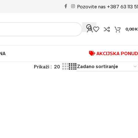
Pozovite nas +387 63 113 5
0,00
K
NA
AKCIJSKA PONU
Prikaži
20