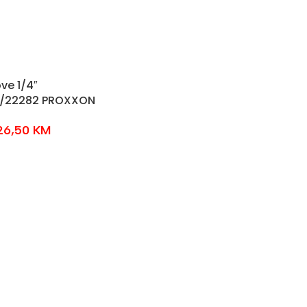
ve 1/4″
1/22282 PROXXON
26,50
KM