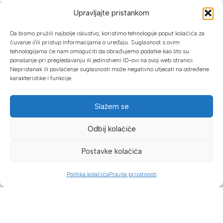
info@proalat.ba
Upravljajte pristankom
Pon-Pet 08-16h / Sub 08-14h
Da bismo pružili najbolje iskustvo, koristimo tehnologije poput kolačića za
PROALAT.BA
čuvanje i/ili pristup informacijama o uređaju. Suglasnost s ovim
tehnologijama će nam omogućiti da obrađujemo podatke kao što su
UVJETI KUPOVINE
ponašanje pri pregledavanju ili jedinstveni ID-ovi na ovoj web stranici.
Nepristanak ili povlačenje suglasnosti može negativno utjecati na određene
karakteristike i funkcije.
NAČINI PLAĆANJA
U našoj web trgovini možete platiti:
Slažem se
Kreditnim karticama jednokratno ili do 24 rate
Odbij kolaćiće
Općom uplatnicom, virmanom, internet bankarstvom
Postavke kolačića
Gotovinom prilikom preuzimanja
Mikrofin do 18 rata
Politika kolačića
Pravila privatnosti
Dućan
Filteri
Lista želja
Košarica
Moj račun
Copyright © 2026 Proalat.ba