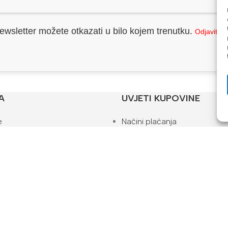
ewsletter možete otkazati u bilo kojem trenutku.
Odjavite 
A
UVJETI KUPOVINE
e
Načini plaćanja
Uvjeti kupovine
ti za kupovinu
Pravila privatnosti
Reklamacije i povrat
Kako naručiti
ta
Blog