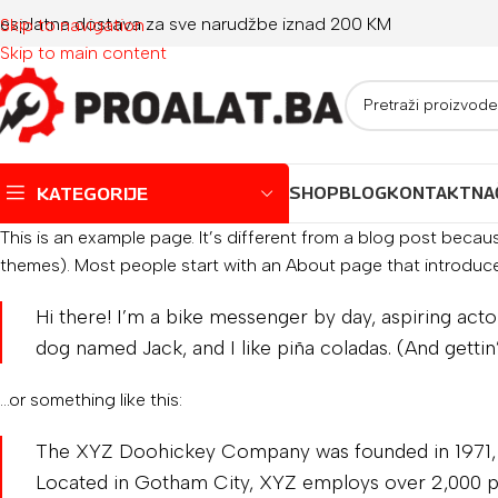
esplatna dostava za sve narudžbe iznad 200 KM
Skip to navigation
Skip to main content
KATEGORIJE
SHOP
BLOG
KONTAKT
NA
This is an example page. It’s different from a blog post because
themes). Most people start with an About page that introduces t
Montažni bazeni
Dječji bazeni
Hi there! I’m a bike messenger by day, aspiring actor
dog named Jack, and I like piña coladas. (And gettin’
Jacuzzi
Igračke za plažu
…or something like this:
Oprema za bazene
The XYZ Doohickey Company was founded in 1971, an
Located in Gotham City, XYZ employs over 2,000 p