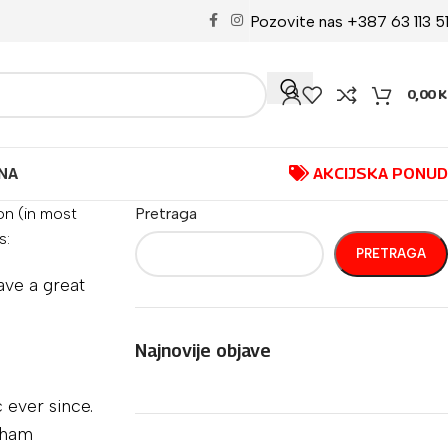
Pozovite nas +387 63 113 5
0,00
K
NA
AKCIJSKA PONU
ion (in most
Pretraga
s:
PRETRAGA
have a great
Najnovije objave
 ever since.
tham