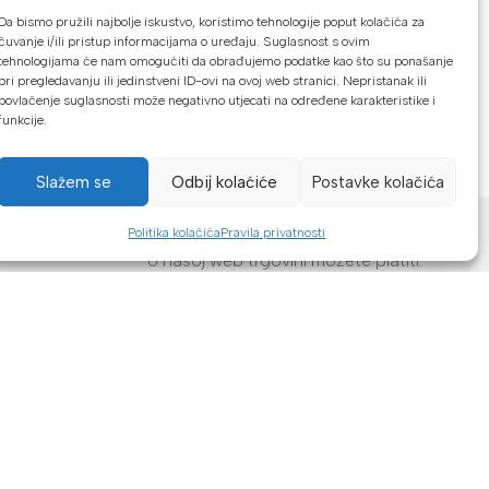
PRIJAVA
Da bismo pružili najbolje iskustvo, koristimo tehnologije poput kolačića za
čuvanje i/ili pristup informacijama o uređaju. Suglasnost s ovim
tehnologijama će nam omogućiti da obrađujemo podatke kao što su ponašanje
se?
pri pregledavanju ili jedinstveni ID-ovi na ovoj web stranici. Nepristanak ili
povlačenje suglasnosti može negativno utjecati na određene karakteristike i
funkcije.
Slažem se
Odbij kolaćiće
Postavke kolačića
NAČINI PLAĆANJA
Politika kolačića
Pravila privatnosti
U našoj web trgovini možete platiti:
Kreditnim karticama jednokratno ili do
24 rate
Općom uplatnicom, virmanom, internet
bankarstvom
Gotovinom prilikom preuzimanja
Mikrofin do 18 rata