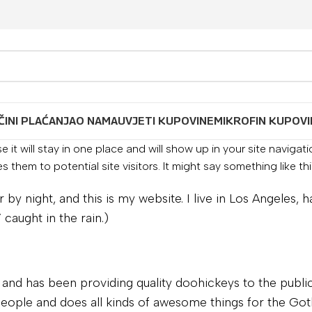
ČINI PLAĆANJA
O NAMA
UVJETI KUPOVINE
MIKROFIN KUPOVI
 it will stay in one place and will show up in your site navigat
hem to potential site visitors. It might say something like thi
 by night, and this is my website. I live in Los Angeles, 
 caught in the rain.)
d has been providing quality doohickeys to the public
eople and does all kinds of awesome things for the Go