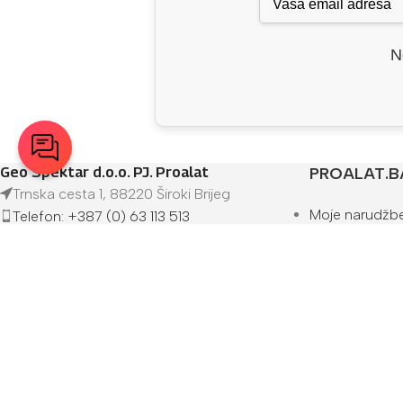
N
Geo Spektar d.o.o. PJ. Proalat
PROALAT.B
Trnska cesta 1, 88220 Široki Brijeg
Moje narudžb
Telefon: +387 (0) 63 113 513
Lista želja
info@proalat.ba
Bodovi i popus
Pon-Pet 08-16h / Sub 08-14h
Kontakt
O nama
Prodajna mjes