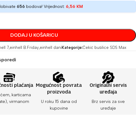
dobivate
656
bodova! Vrijednost:
6,56
KM
DODAJ U KOŠARICU
hell 7
,
einhell B.Friday
,
einhell dani
Kategorije:
Čekić bušilice SDS Max
sporedi
nosti plaćanja
Mogućnost povrata
Originalni servis
proizvoda
uređaja
ćem, karticama
ate), virmanom
U roku 15 dana od
Brz servis za sve
kupovine
uređaje