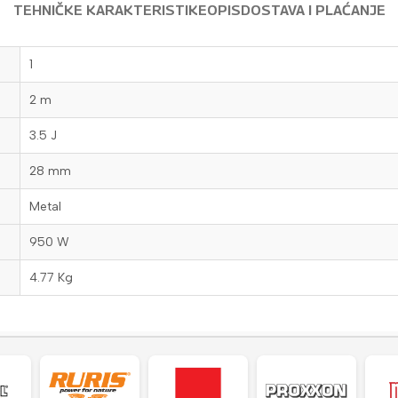
TEHNIČKE KARAKTERISTIKE
OPIS
DOSTAVA I PLAĆANJE
1
2 m
3.5 J
28 mm
Metal
950 W
4.77 Kg