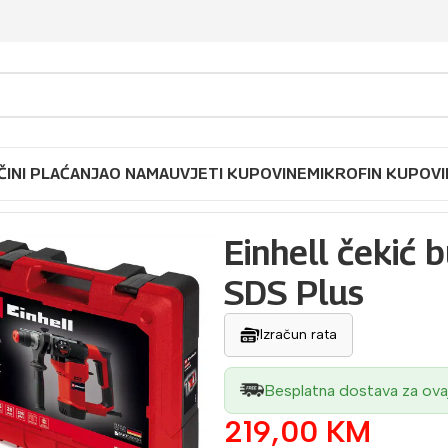
ČINI PLAĆANJA
O NAMA
UVJETI KUPOVINE
MIKROFIN KUPOVI
ć bušilica TC-RH 28 3F SDS Plus
Einhell čekić 
SDS Plus
Izračun rata
Besplatna dostava za ova
219,00
KM