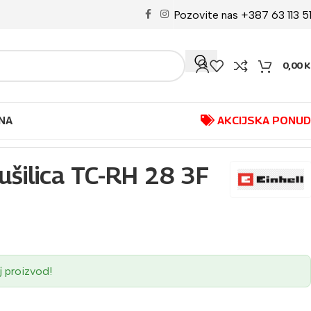
Pozovite nas +387 63 113 5
0,00
K
NA
AKCIJSKA PONU
bušilica TC-RH 28 3F
j proizvod!