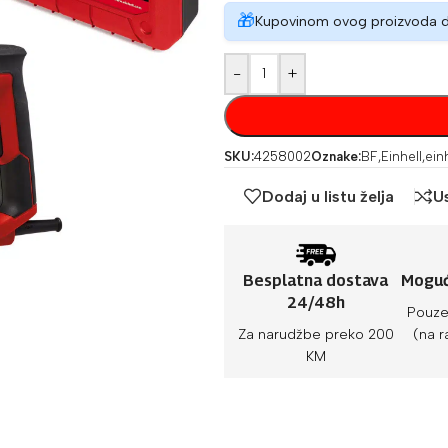
🎁
Kupovinom ovog proizvoda 
-
+
SKU:
4258002
Oznake:
BF
,
Einhell
,
ein
Dodaj u listu želja
U
Besplatna dostava
Moguć
24/48h
Pouze
Za narudžbe preko 200
(na r
KM