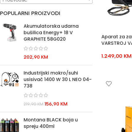
POPULARNI PROIZVODI
Akumulatorska udarna
bušilica Energy+ 18 V
Aparat za za
GRAPHITE 58G020
VARSTROJ VA
1.249,00
KM
202,90
KM
Industrijski mokro/suhi
usisivač 1400 W 30 L NEO 04-
738
156,90
KM
219,90
KM
Montana BLACK boja u
spreju 400ml