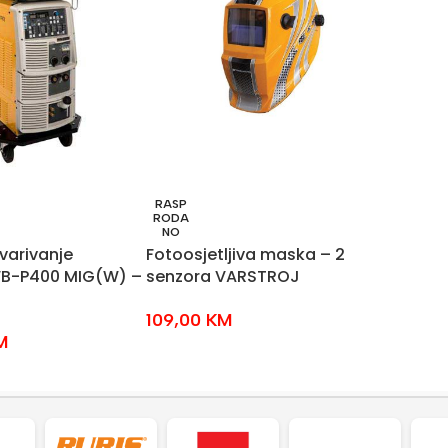
RASP
RODA
NO
varivanje
Fotoosjetljiva maska – 2
B-P400 MIG(W) –
senzora VARSTROJ
109,00
KM
M