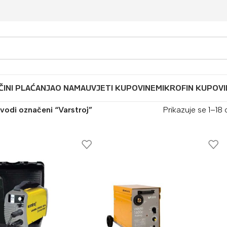
ČINI PLAĆANJA
O NAMA
UVJETI KUPOVINE
MIKROFIN KUPOVI
vodi označeni “Varstroj”
Prikazuje se 1–18