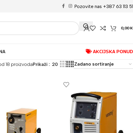
Pozovite nas +387 63 113 5
0,00
K
NA
AKCIJSKA PONU
 od 18 proizvoda
Prikaži
20