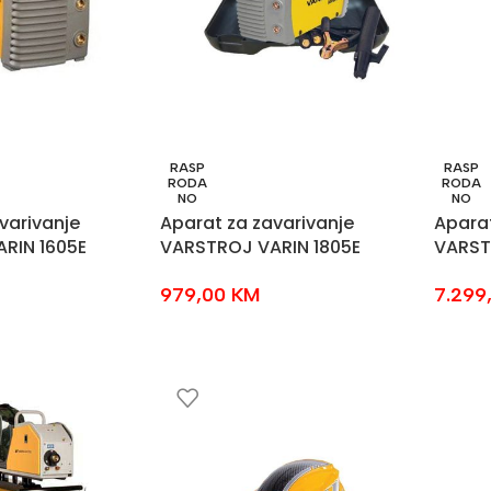
RASP
RASP
RODA
RODA
NO
NO
varivanje
Aparat za zavarivanje
Aparat
RIN 1605E
VARSTROJ VARIN 1805E
VARST
979,00
KM
7.299