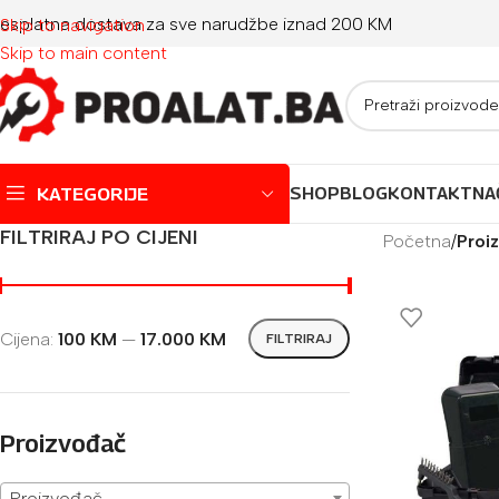
esplatna dostava za sve narudžbe iznad 200 KM
Skip to navigation
Skip to main content
KATEGORIJE
SHOP
BLOG
KONTAKT
NA
FILTRIRAJ PO CIJENI
Početna
/
Proiz
Montažni bazeni
Dječji bazeni
Cijena:
100 KM
—
17.000 KM
FILTRIRAJ
Jacuzzi
Igračke za plažu
Oprema za bazene
Proizvođač
Proizvođač