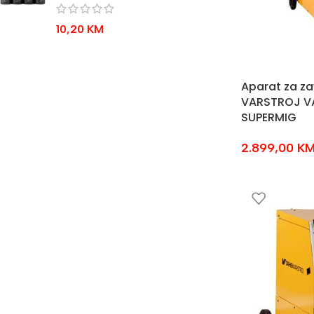
10,20
KM
Aparat za za
VARSTROJ V
SUPERMIG
2.899,00
K