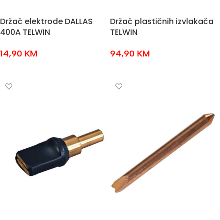
Držač elektrode DALLAS
Držač plastičnih izvlakača
400A TELWIN
TELWIN
14,90
KM
94,90
KM
DODAJ U KOŠARICU
DODAJ U KOŠARICU