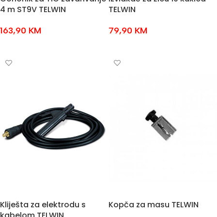
4 m ST9V TELWIN
TELWIN
163,90
KM
79,90
KM
DODAJ U KOŠARICU
DODAJ U KOŠARICU
Kliješta za elektrodu s
Kopča za masu TELWIN
kabelom TELWIN