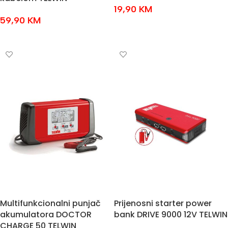
19,90
KM
59,90
KM
DODAJ U KOŠARICU
DODAJ U KOŠARICU
Multifunkcionalni punjač
Prijenosni starter power
akumulatora DOCTOR
bank DRIVE 9000 12V TELWIN
CHARGE 50 TELWIN