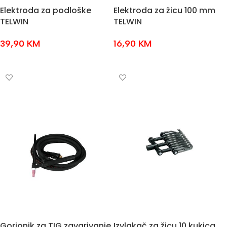
Elektroda za podloške
Elektroda za žicu 100 mm
TELWIN
TELWIN
39,90
KM
16,90
KM
DODAJ U KOŠARICU
DODAJ U KOŠARICU
Gorionik za TIG zavarivanje
Izvlakač za žicu 10 kukica