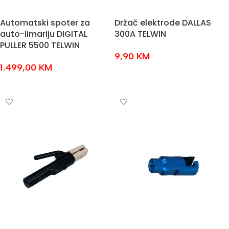
Automatski spoter za
Držač elektrode DALLAS
auto-limariju DIGITAL
300A TELWIN
PULLER 5500 TELWIN
9,90
KM
1.499,00
KM
DODAJ U KOŠARICU
DODAJ U KOŠARICU