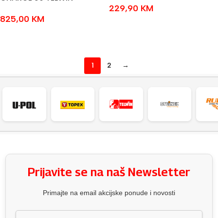
229,90
KM
825,00
KM
DODAJ U KOŠARICU
DODAJ U KOŠARICU
1
2
→
Prijavite se na naš Newsletter
Primajte na email akcijske ponude i novosti