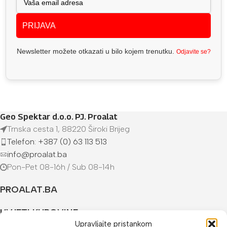
PRIJAVA
Newsletter možete otkazati u bilo kojem trenutku.
Odjavite se?
Geo Spektar d.o.o. PJ. Proalat
Trnska cesta 1, 88220 Široki Brijeg
Telefon: +387 (0) 63 113 513
info@proalat.ba
Pon-Pet 08-16h / Sub 08-14h
PROALAT.BA
UVJETI KUPOVINE
Upravljajte pristankom