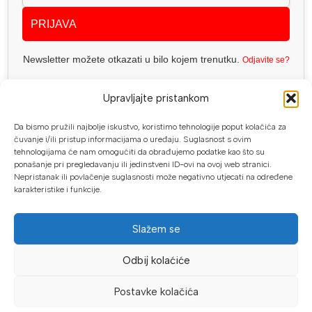
PRIJAVA
Newsletter možete otkazati u bilo kojem trenutku.
Odjavite se?
Upravljajte pristankom
Da bismo pružili najbolje iskustvo, koristimo tehnologije poput kolačića za
čuvanje i/ili pristup informacijama o uređaju. Suglasnost s ovim
Geo Spektar d.o.o. PJ. Proalat
tehnologijama će nam omogućiti da obrađujemo podatke kao što su
Trnska cesta 1, 88220 Široki Brijeg
ponašanje pri pregledavanju ili jedinstveni ID-ovi na ovoj web stranici.
Nepristanak ili povlačenje suglasnosti može negativno utjecati na određene
Telefon: +387 (0) 63 113 513
karakteristike i funkcije.
info@proalat.ba
Pon-Pet 08-16h / Sub 08-14h
Slažem se
PROALAT.BA
Odbij kolaćiće
UVJETI KUPOVINE
Postavke kolačića
NAČINI PLAĆANJA