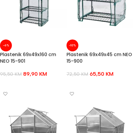
-6%
-10%
Plastenik 69x49x160 cm
Plastenik 69x49x45 cm NEO
NEO 15-901
15-900
89,90
KM
65,50
KM
95,50
KM
72,50
KM
DODAJ U KOŠARICU
DODAJ U KOŠARICU