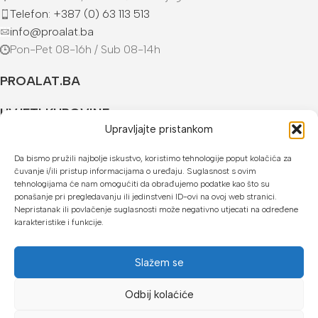
Telefon: +387 (0) 63 113 513
info@proalat.ba
Pon-Pet 08-16h / Sub 08-14h
PROALAT.BA
UVJETI KUPOVINE
Upravljajte pristankom
NAČINI PLAĆANJA
Da bismo pružili najbolje iskustvo, koristimo tehnologije poput kolačića za
čuvanje i/ili pristup informacijama o uređaju. Suglasnost s ovim
U našoj web trgovini možete platiti:
tehnologijama će nam omogućiti da obrađujemo podatke kao što su
ponašanje pri pregledavanju ili jedinstveni ID-ovi na ovoj web stranici.
Kreditnim karticama jednokratno ili do 24 rate
Nepristanak ili povlačenje suglasnosti može negativno utjecati na određene
karakteristike i funkcije.
Općom uplatnicom, virmanom, internet bankarstvom
Gotovinom prilikom preuzimanja
Slažem se
Mikrofin do 18 rata
Odbij kolaćiće
Copyright © 2026 Proalat.ba