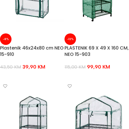
-8%
-13%
Plastenik 46x24x80 cm NEO
PLASTENIK 69 X 49 X 160 CM,
15-910
NEO 15-903
39,90
KM
99,90
KM
43,50
KM
115,00
KM
DODAJ U KOŠARICU
DODAJ U KOŠARICU