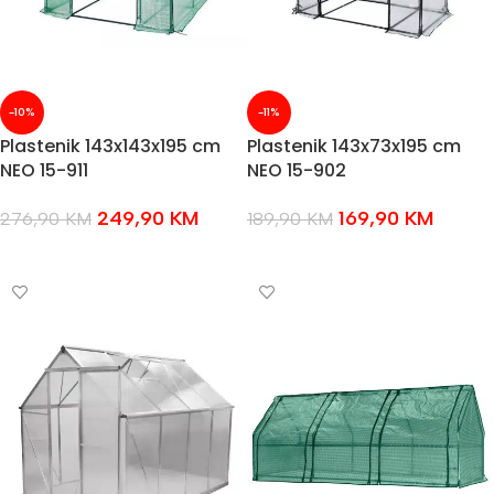
-10%
-11%
Plastenik 143x143x195 cm
Plastenik 143x73x195 cm
NEO 15-911
NEO 15-902
249,90
KM
169,90
KM
276,90
KM
189,90
KM
DODAJ U KOŠARICU
DODAJ U KOŠARICU