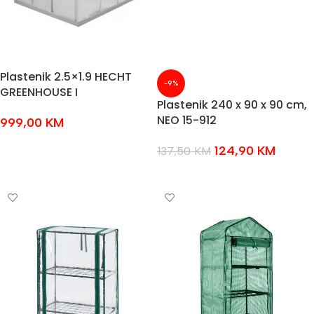
Plastenik 2.5×1.9 HECHT
-9%
GREENHOUSE I
Plastenik 240 x 90 x 90 cm,
NEO 15-912
999,00
KM
DODAJ U KOŠARICU
124,90
KM
137,50
KM
DODAJ U KOŠARICU