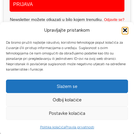
PRIJAVA
Newsletter možete otkazati u bilo kojem trenutku.
Odjavite se?
Upravljajte pristankom
Da bismo pružili najbolje iskustvo, koristimo tehnologije poput kolačića za
čuvanje i/ili pristup informacijama o uređaju. Suglasnost s ovim
tehnologijama će nam omogućiti da obrađujemo podatke kao što su
Geo Spektar d.o.o. PJ. Proalat
ponašanje pri pregledavanju ili jedinstveni ID-ovi na ovoj web stranici.
Nepristanak ili povlačenje suglasnosti može negativno utjecati na određene
Trnska cesta 1, 88220 Široki Brijeg
karakteristike i funkcije.
Telefon: +387 (0) 63 113 513
info@proalat.ba
Slažem se
Pon-Pet 08-16h / Sub 08-14h
Odbij kolaćiće
PROALAT.BA
Postavke kolačića
UVJETI KUPOVINE
NAČINI PLAĆANJA
Politika kolačića
Pravila privatnosti
Dućan
Filteri
Lista želja
Košarica
Moj račun