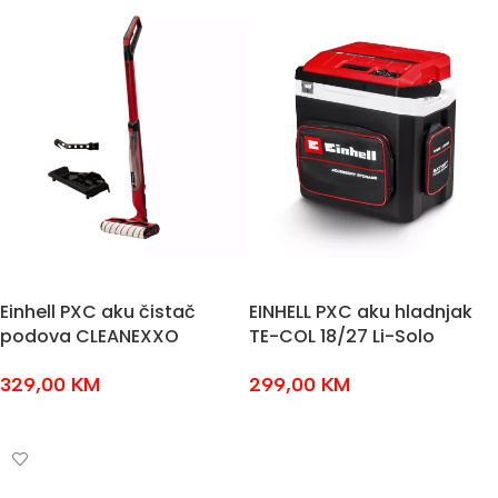
Einhell PXC aku čistač
EINHELL PXC aku hladnjak
podova CLEANEXXO
TE-COL 18/27 Li-Solo
329,00
KM
299,00
KM
DODAJ U KOŠARICU
DODAJ U KOŠARICU