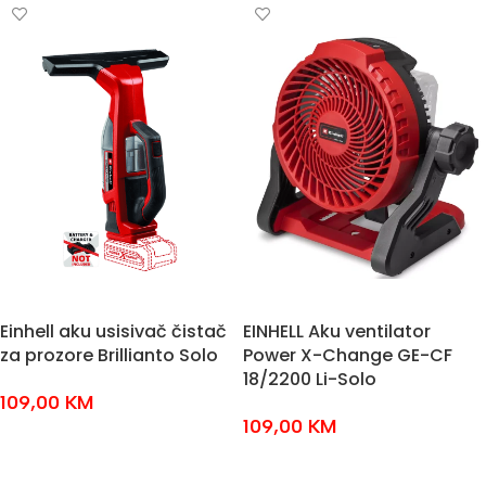
Einhell aku usisivač čistač
EINHELL Aku ventilator
za prozore Brillianto Solo
Power X-Change GE-CF
18/2200 Li-Solo
109,00
KM
109,00
KM
DODAJ U KOŠARICU
DODAJ U KOŠARICU