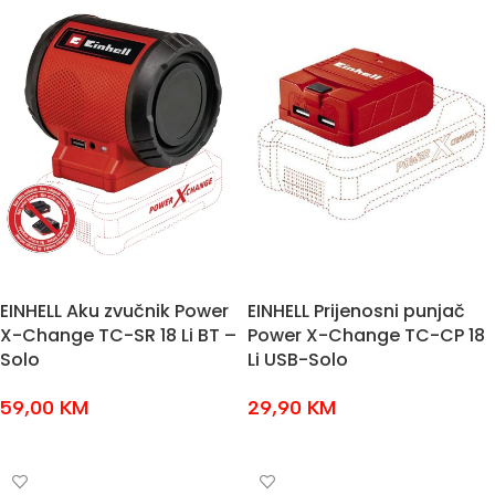
EINHELL Aku zvučnik Power
EINHELL Prijenosni punjač
X-Change TC-SR 18 Li BT –
Power X-Change TC-CP 18
Solo
Li USB-Solo
59,00
KM
29,90
KM
DODAJ U KOŠARICU
DODAJ U KOŠARICU