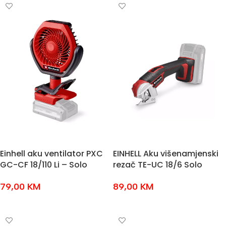
Einhell aku ventilator PXC
EINHELL Aku višenamjenski
GC-CF 18/110 Li – Solo
rezač TE-UC 18/6 Solo
79,00
KM
89,00
KM
DODAJ U KOŠARICU
DODAJ U KOŠARICU