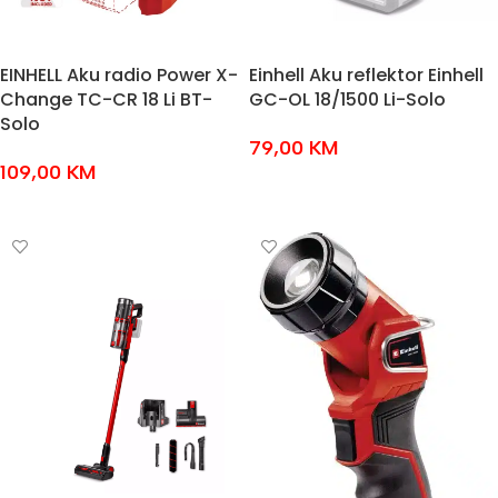
EINHELL Aku radio Power X-
Einhell Aku reflektor Einhell
Change TC-CR 18 Li BT-
GC-OL 18/1500 Li-Solo
Solo
79,00
KM
109,00
KM
DODAJ U KOŠARICU
DODAJ U KOŠARICU