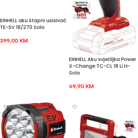
EINHELL aku štapni usisivač
TE-SV 18/270 Solo
399,00
KM
DODAJ U KOŠARICU
EINHELL Aku svjetiljka Power
X-Change TC-CL 18 Li H-
Solo
69,90
KM
DODAJ U KOŠARICU