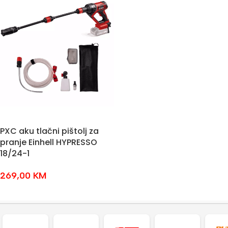
PXC aku tlačni pištolj za
pranje Einhell HYPRESSO
18/24-1
269,00
KM
DODAJ U KOŠARICU