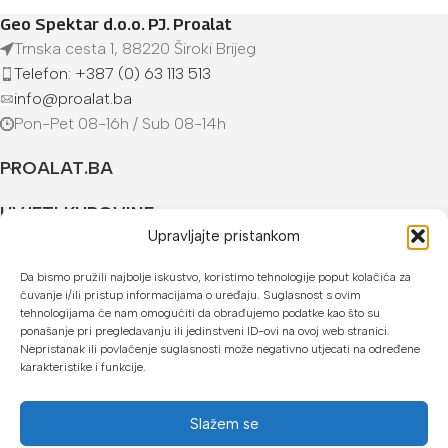
Geo Spektar d.o.o. PJ. Proalat
Trnska cesta 1, 88220 Široki Brijeg
Telefon: +387 (0) 63 113 513
info@proalat.ba
Pon-Pet 08-16h / Sub 08-14h
PROALAT.BA
UVJETI KUPOVINE
Upravljajte pristankom
NAČINI PLAĆANJA
Da bismo pružili najbolje iskustvo, koristimo tehnologije poput kolačića za
čuvanje i/ili pristup informacijama o uređaju. Suglasnost s ovim
U našoj web trgovini možete platiti:
tehnologijama će nam omogućiti da obrađujemo podatke kao što su
ponašanje pri pregledavanju ili jedinstveni ID-ovi na ovoj web stranici.
Kreditnim karticama jednokratno ili do 24 rate
Nepristanak ili povlačenje suglasnosti može negativno utjecati na određene
karakteristike i funkcije.
Općom uplatnicom, virmanom, internet bankarstvom
Gotovinom prilikom preuzimanja
Slažem se
Mikrofin do 18 rata