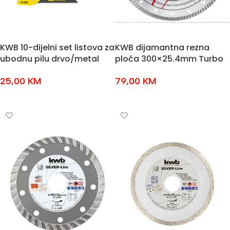
KWB 10-dijelni set listova za
KWB dijamantna rezna
ubodnu pilu drvo/metal
ploča 300×25.4mm Turbo
25,00
KM
79,00
KM
DODAJ U KOŠARICU
DODAJ U KOŠARICU