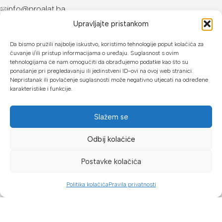
info@proalat.ba
Pon-Pet 08-16h / Sub 08-14h
Upravljajte pristankom
PROALAT.BA
Da bismo pružili najbolje iskustvo, koristimo tehnologije poput kolačića za
čuvanje i/ili pristup informacijama o uređaju. Suglasnost s ovim
tehnologijama će nam omogućiti da obrađujemo podatke kao što su
UVJETI KUPOVINE
ponašanje pri pregledavanju ili jedinstveni ID-ovi na ovoj web stranici.
Nepristanak ili povlačenje suglasnosti može negativno utjecati na određene
NAČINI PLAĆANJA
karakteristike i funkcije.
U našoj web trgovini možete platiti:
Slažem se
Kreditnim karticama jednokratno ili do 24 rate
Odbij kolaćiće
Općom uplatnicom, virmanom, internet bankarstvom
Postavke kolačića
Gotovinom prilikom preuzimanja
Mikrofin do 18 rata
Politika kolačića
Pravila privatnosti
Dućan
Filteri
Lista želja
Košarica
Moj račun
Copyright © 2026 Proalat.ba