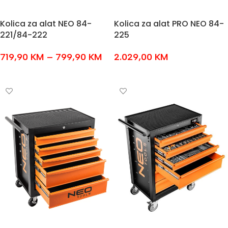
Kolica za alat NEO 84-
Kolica za alat PRO NEO 84-
221/84-222
225
719,90
KM
–
799,90
KM
2.029,00
KM
ODABERI OPCIJE
DODAJ U KOŠARICU