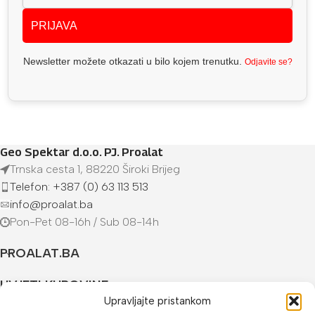
PRIJAVA
Newsletter možete otkazati u bilo kojem trenutku.
Odjavite se?
Geo Spektar d.o.o. PJ. Proalat
Trnska cesta 1, 88220 Široki Brijeg
Telefon: +387 (0) 63 113 513
info@proalat.ba
Pon-Pet 08-16h / Sub 08-14h
PROALAT.BA
UVJETI KUPOVINE
Upravljajte pristankom