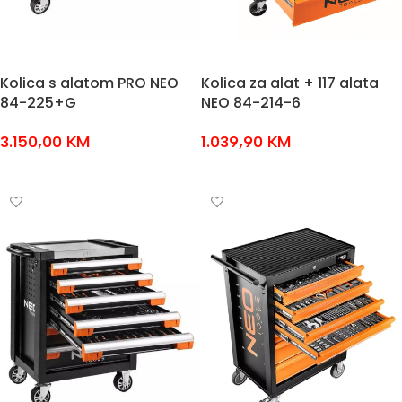
Kolica s alatom PRO NEO
Kolica za alat + 117 alata
84-225+G
NEO 84-214-6
3.150,00
KM
1.039,90
KM
DODAJ U KOŠARICU
DODAJ U KOŠARICU