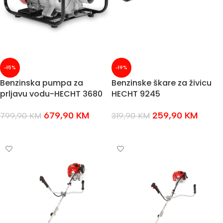
-15%
-19%
Benzinska pumpa za
Benzinske škare za živicu
prljavu vodu-HECHT 3680
HECHT 9245
679,90
KM
259,90
KM
799,90
KM
319,90
KM
DODAJ U KOŠARICU
DODAJ U KOŠARICU