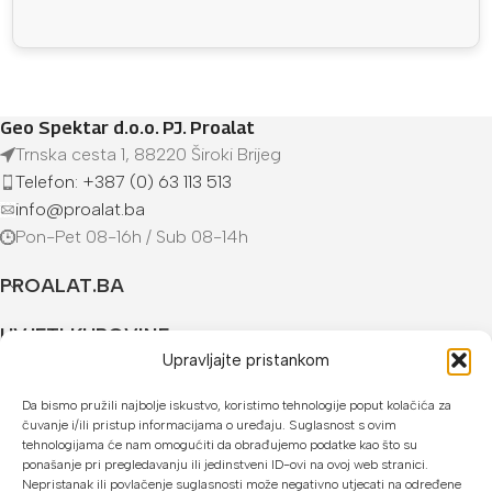
Geo Spektar d.o.o. PJ. Proalat
Trnska cesta 1, 88220 Široki Brijeg
Telefon: +387 (0) 63 113 513
info@proalat.ba
Pon-Pet 08-16h / Sub 08-14h
PROALAT.BA
UVJETI KUPOVINE
Upravljajte pristankom
NAČINI PLAĆANJA
Da bismo pružili najbolje iskustvo, koristimo tehnologije poput kolačića za
čuvanje i/ili pristup informacijama o uređaju. Suglasnost s ovim
U našoj web trgovini možete platiti:
tehnologijama će nam omogućiti da obrađujemo podatke kao što su
ponašanje pri pregledavanju ili jedinstveni ID-ovi na ovoj web stranici.
Kreditnim karticama jednokratno ili do 24 rate
Nepristanak ili povlačenje suglasnosti može negativno utjecati na određene