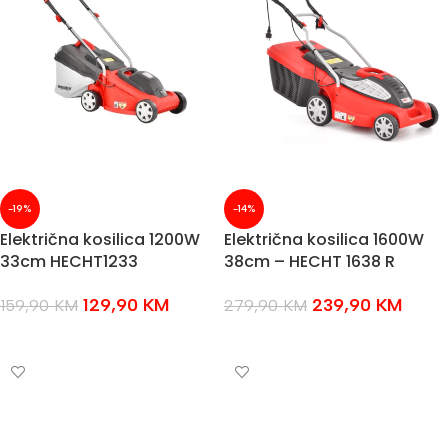
-19%
-14%
Električna kosilica 1200W
Električna kosilica 1600W
33cm HECHT1233
38cm – HECHT 1638 R
129,90
KM
239,90
KM
159,90
KM
279,90
KM
DODAJ U KOŠARICU
DODAJ U KOŠARICU