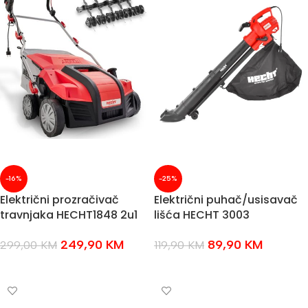
-16%
-25%
Električni prozračivač
Električni puhač/usisavač
travnjaka HECHT1848 2u1
lišća HECHT 3003
249,90
KM
89,90
KM
299,00
KM
119,90
KM
DODAJ U KOŠARICU
DODAJ U KOŠARICU