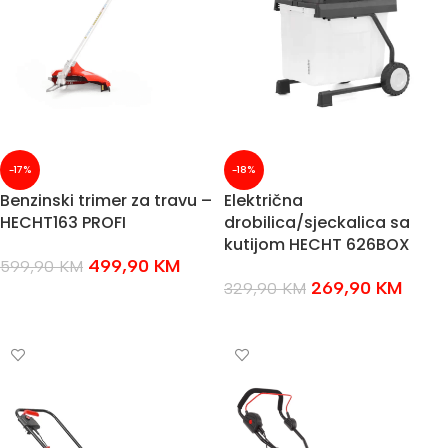
-17%
-18%
Benzinski trimer za travu –
Električna
HECHT163 PROFI
drobilica/sjeckalica sa
kutijom HECHT 626BOX
499,90
KM
599,90
KM
269,90
KM
329,90
KM
DODAJ U KOŠARICU
DODAJ U KOŠARICU