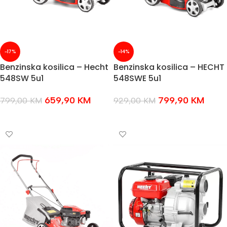
-17%
-14%
Benzinska kosilica – Hecht
Benzinska kosilica – HECHT
548SW 5u1
548SWE 5u1
659,90
KM
799,90
KM
799,00
KM
929,00
KM
DODAJ U KOŠARICU
DODAJ U KOŠARICU