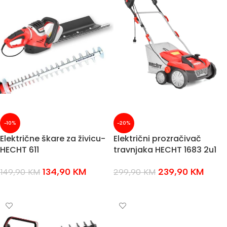
-10%
-20%
Električne škare za živicu-
Električni prozračivač
HECHT 611
travnjaka HECHT 1683 2u1
134,90
KM
239,90
KM
149,90
KM
299,90
KM
DODAJ U KOŠARICU
DODAJ U KOŠARICU