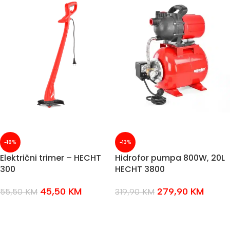
-18%
-13%
Električni trimer – HECHT
Hidrofor pumpa 800W, 20L
300
HECHT 3800
45,50
KM
279,90
KM
55,50
KM
319,90
KM
DODAJ U KOŠARICU
DODAJ U KOŠARICU