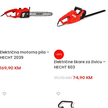
Električna motorna pila –
-25%
HECHT 2039
Električne škare za živicu –
HECHT 603
169,90
KM
DODAJ U KOŠARICU
74,90
KM
99,90
KM
DODAJ U KOŠARICU