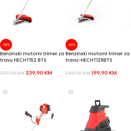
-20%
-20%
Benzinski motorni trimer za
Benzinski motorni trimer za
travu HECHT152 BTS
travu-HECHT129BTS
239,90
KM
199,90
KM
299,90
KM
249,90
KM
DODAJ U KOŠARICU
DODAJ U KOŠARICU