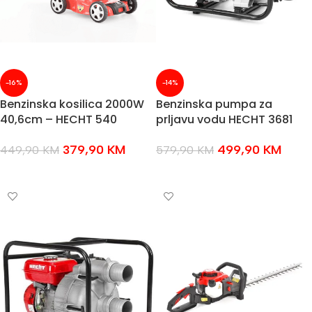
-16%
-14%
Benzinska kosilica 2000W
Benzinska pumpa za
40,6cm – HECHT 540
prljavu vodu HECHT 3681
379,90
KM
499,90
KM
449,90
KM
579,90
KM
DODAJ U KOŠARICU
DODAJ U KOŠARICU